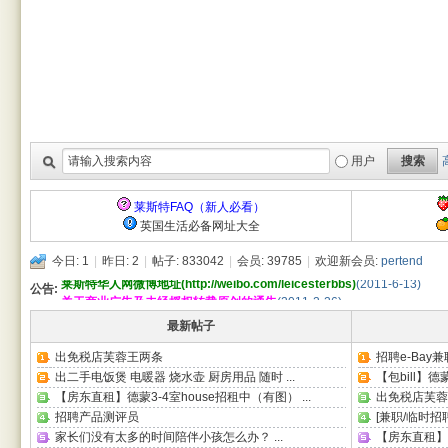
用户
搜索
莱斯特FAQ（新人必看）
英国生活必备网址大全
莱斯特华人网手机精简版已发布！
(2023-3-8)
今日:
1
|
昨日: 2
|
帖子:
833042
|
会员:
39785
|
欢迎新会员:
pertend
莱斯特华人网微博地址(http://weibo.com/leicesterbbs)
(2011-6-13)
公告:
关于商业广告及未经授权转载原创的通告
(2011-2-26)
莱斯特华人网手机精简版已发布！
(2023-3-8)
莱斯特华人网微博地址(http://weibo.com/leicesterbbs)
(2011-6-13)
最新帖子
关于商业广告及未经授权转载原创的通告
(2011-2-26)
出免税店芙蓉王两条
招聘e-Bay
出二手电饭煲 电暖器 烧水壶 厨房用品 随时 ...
【包bill】德
【房东直租】德蒙3-4室house招租中（有图） ...
出免税店芙蓉
招聘产品测评员
[兼职/临时招聘
家长们没有太多的时间陪伴小孩怎么办？ ...
【房东直租】一