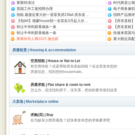
莱斯特清洁
时代两居公寓
英国工作工签招聘办理
电子商务兼职
招租.最接近莱大的一居室美房23fall.房东直 ...
招聘产品测评
【包bill】德蒙house招一名室友3月起入住 ...
【房东直租】德
转让中华利群香烟各一条
【房东直租】德蒙
转让中华利群香烟各一条
快速来英国与
莱斯特华人网2025 微信群
莱大附近高配3-
房屋租赁 | Housing & accommodation
空房招租 | House or flat to Let
有空房转租？还是帮助房东发贴招租？在这里发布您的
房屋信息，找到您的housemate。
房屋求租 | Flat share & room to rent
怎么办，还没找到房子... 没关系，把你的要求发到这里
大卖场 | Marketplace online
求购(买) | Buy
在为缺东少西而着急？赶快来发布您的求购要求吧