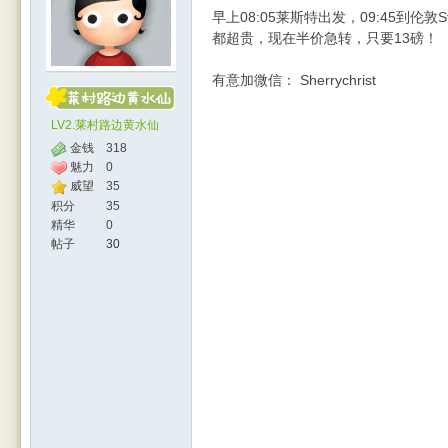
早上08:05莱斯特出发，09:45到伦敦St 
都超贵，现在半价急转，只要13磅！
有意加微信： Sherrychrist
LV2.莱村路边黄水仙
金钱
318
魅力
0
威望
35
人网
积分
35
精华
0
帖子
30
|