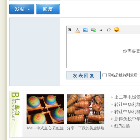
rBB
你需要
回帖后跳转到最后
发表回复
S
广
出二手电饭煲
播
烧水壶 厨房
转让中华利
台
条
转让中华利
条
新鲜免税中
卖 已卖
红7匹狼
Mei - 中式点心 彩虹旋
分享一下我的美虐烘焙
酥
路