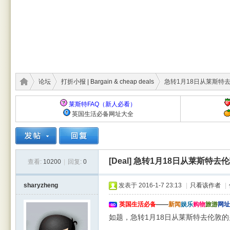
论坛
打折小报 | Bargain & cheap deals
急转1月18日从莱斯特去
莱斯特FAQ（新人必看）
英国生活必备网址大全
莱斯
›
›
›
[Deal]
急转1月18日从莱斯特去
查看:
10200
|
回复:
0
sharyzheng
发表于 2016-1-7 23:13
|
只看该作者
|
英国生活必备
——
新闻
娱乐
购物
旅游
网址
如题，急转1月18日从莱斯特去伦敦的火车票
特华