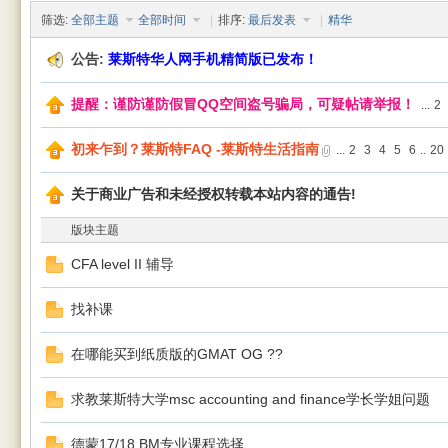
筛选:
全部主题
全部时间
|
排序:
最后发表
|
精华
公告:
莱斯特华人网手机精简版已发布！
提醒：谨防谨防假冒QQ空间盗号骗局，可疑帖请举报！
...
2
初来乍到？莱斯特FAQ -莱斯特生活指南
...
2
3
4
5
6
..
20
关于商业广告和未经授权转载本站内容的通告!
人网
版块主题
CFA level II 辅导
找补课
在哪能买到纸质版的GMAT OG ??
|
求教莱斯特大学msc accounting and finance学长学姐问题
德蒙17/18 BM专业课程选择