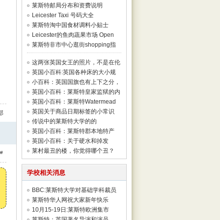
超市大集
莱斯特邮局分布和资费说明
Leicester Taxi 号码大全
莱斯特淘中国食材调料小贴士
Leicester的鱼肉蔬果市场 Open
Market
莱斯特非市中心逛街shopping指
南
这两张英国女王的照片，不是在伦
敦，而都在
英国小百科:英国各种床的大小规
格介绍
小百科：英国国旗也有上下之分，
挂反了意义
英国小百科：莱斯特皇家监狱的内
部结构和故
英国小百科：莱斯特Watermead
Park的大湖
英国关于商品日期标签的小常识
部
传说中的莱斯特大学的的
Attenborough一家
英国小百科：莱斯特郡本地特产
英国小百科：关于硬水和掉发
莱村最丑的楼，你觉得哪个丑？
#
学校相关消息
BBC:莱斯特大学对基础学科裁员
引起争议
莱斯特华人网祝大家新年快乐
10月15-19日:莱斯特欧洲集市
Continental M
莱斯特：英国著名导演和演员