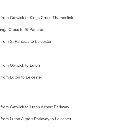
n from Gatwick to Kings Cross Thameslink
ings Cross to St Pancras
 from St Pancras to Leicester
n from Gatwick to Luton
 from Luton to Leicester
n from Gatwick to Luton Airport Parkway
 from Luton Airport Parkway to Leicester