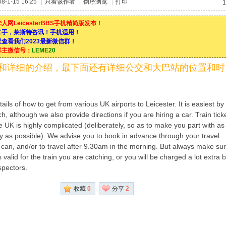
-1-15 16:25
|
只看该作者
|
倒序浏览
|
打印
1
人网LeicesterBBS手机精简版发布！
二手，莱斯特咨讯！手机适用！
查看我们2023最新微信群！
群主微信号：
LEME20
和详细的介绍，最下面还有详细公交和大巴站的位置和时
ails of how to get from various UK airports to Leicester. It is easiest by
ch, although we also provide directions if you are hiring a car. Train tick
he UK is highly complicated (deliberately, so as to make you part with as
as possible). We advise you to book in advance through your travel
 can, and/or to travel after 9.30am in the morning. But always make su
is valid for the train you are catching, or you will be charged a lot extra 
nspectors.
收藏
0
分享
2