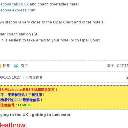
ationalrail.co.uk
and coach timetables here:
nationalexpress.com.
ain station is very close to the Opal Court and other hotels.
ter coach station (St.
 it is easiest to take a taxi to your hotel or to Opal Court.
回复
引用
举报
返回顶
-1-15 16:27
|
只看该作者
3
人网LeicesterBBS手机精简版发布！
二手，莱斯特咨讯！手机适用！
查看我们2023最新微信群！
群主微信号：
LEME20
flying to the UK - getting to Leicester:
eathrow: