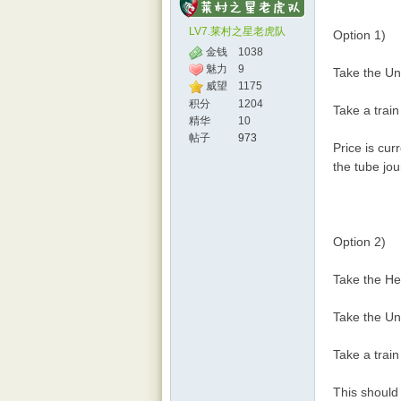
LV7.莱村之星老虎队
Option 1)
金钱
1038
魅力
9
Take the Un
威望
1175
积分
1204
Take a train
精华
10
帖子
973
Price is cu
the tube jo
Option 2)
Take the H
Take the Un
Take a train
This should 