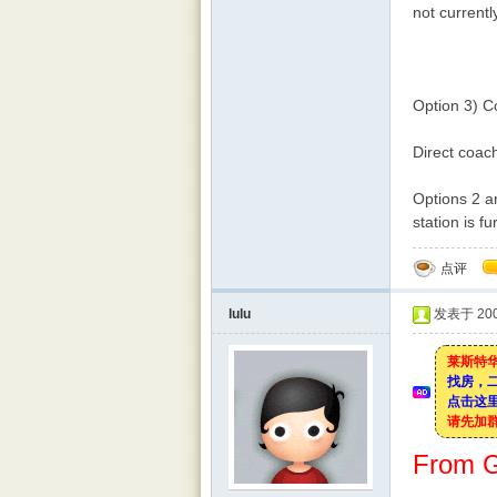
not currentl
Option 3) C
Direct coac
Options 2 a
station is f
点评
lulu
发表于 2008
莱斯特华
找房，
点击这里
请先加
From G