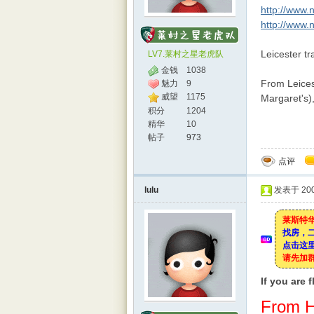
http://www.n
http://www.
Leicester tr
LV7.莱村之星老虎队
金钱
1038
From Leices
魅力
9
威望
1175
Margaret's),
积分
1204
精华
10
rBB
帖子
973
点评
lulu
发表于 2008
莱斯特华
找房，
点击这里
请先加
S
If you are 
From H