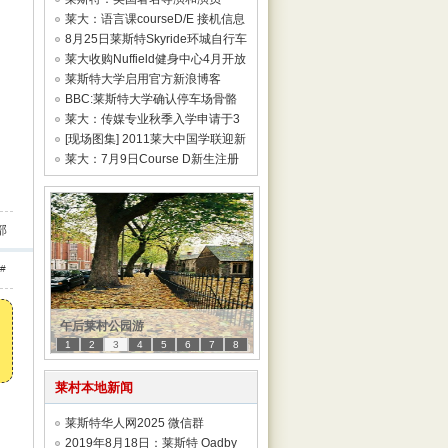
Richard Attenb
莱大：语言课courseD/E 接机信息
已发布
8月25日莱斯特Skyride环城自行车
活动
莱大收购Nuffield健身中心4月开放
给全校师
莱斯特大学启用官方新浪博客
BBC:莱斯特大学确认停车场骨骼
属于国王Rich
莱大：传媒专业秋季入学申请于3
月22日截止
[现场图集] 2011莱大中国学联迎新
Party
莱大：7月9日Course D新生注册
注意事项
部
#
午后莱村公园游
1
2
3
4
5
6
7
8
莱村本地新闻
莱斯特华人网2025 微信群
2019年8月18日：莱斯特 Oadby