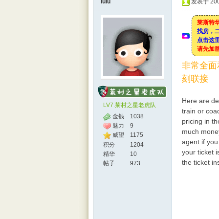
lulu
发表于 2008
莱斯特华
找房，
点击这里
特华
请先加
非常全面
刻联接
Here are det
LV7.莱村之星老虎队
train or coa
金钱
1038
pricing in t
魅力
9
much money 
威望
1175
人网
agent if you
积分
1204
your ticket 
精华
10
the ticket i
帖子
973