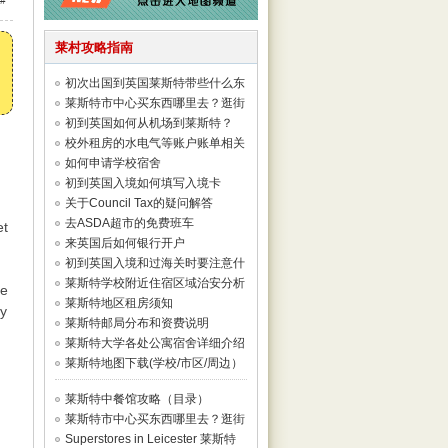
#
莱村攻略指南
初次出国到英国莱斯特带些什么东
西好？
莱斯特市中心买东西哪里去？逛街
shopping地
初到英国如何从机场到莱斯特？
校外租房的水电气等账户账单相关
事宜
如何申请学校宿舍
初到英国入境如何填写入境卡
(Landing card)
关于Council Tax的疑问解答
去ASDA超市的免费班车
et
来英国后如何银行开户
初到英国入境和过海关时要注意什
么
莱斯特学校附近住宿区域治安分析
re
(地图详解)
莱斯特地区租房须知
by
莱斯特邮局分布和资费说明
莱斯特大学各处公寓宿舍详细介绍
(图片)
莱斯特地图下载(学校/市区/周边）
莱斯特中餐馆攻略（目录）
莱斯特市中心买东西哪里去？逛街
shopping地
Superstores in Leicester 莱斯特