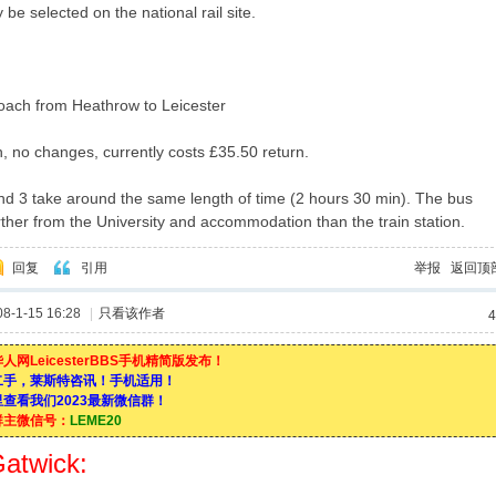
y be selected on the national rail site.
oach from Heathrow to Leicester
h, no changes, currently costs £35.50 return.
nd 3 take around the same length of time (2 hours 30 min). The bus
urther from the University and accommodation than the train station.
回复
引用
举报
返回顶
-1-15 16:28
|
只看该作者
4
人网LeicesterBBS手机精简版发布！
二手，莱斯特咨讯！手机适用！
查看我们2023最新微信群！
群主微信号：
LEME20
atwick: