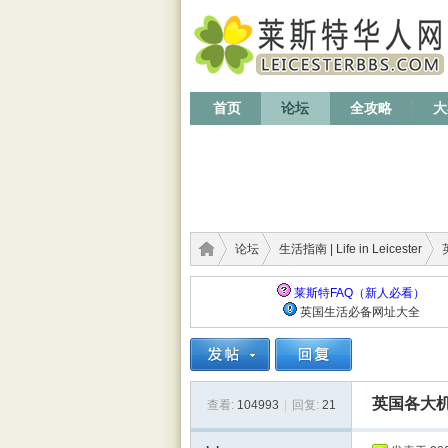
首页
论坛
全攻略
大
论坛
生活指南 | Life in Leicester
莱斯特FAQ（新人必看）
英国生活必备网址大全
莱斯
›
›
›
英国各大
查看:
104993
|
回复:
21