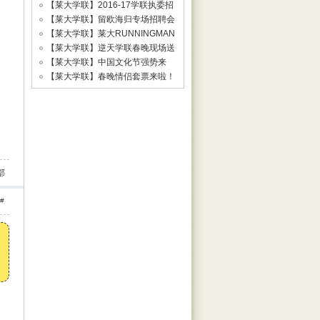
二轮招新！
【莱大学联】2016-17学联执委招
新啦！
【莱大学联】留欧海归专场招聘会
火热报名中
【莱大学联】莱大RUNNINGMAN
风暴来袭！
【莱大学联】逆天学联春晚现场送
千镑“壕”
【莱大学联】中国文化节强势来
袭！春节预热
【莱大学联】春晚情侣套票来啦！
一镑赢IPAD
部
#