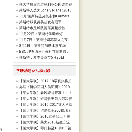
2019 车展
莱大学校后面维多利亚公园袭击案
莱斯特入选为Lonely Planet 2015
世界最新热
12月:莱斯特圣诞集市和Farmers
Market
莱斯特城获得英超联赛冠军
莱斯特市足球队暂居英超榜首
11月22日：莱斯特圣诞点灯
11月7日：莱斯特烟花篝火之夜
Abbey Park Bo
8月1日：莱斯特加勒比嘉年华
Caribbean Carn
BBC:理查德三世葬礼在莱斯特大
教堂举行
莱斯特：夏季美食节5月25日
Summer Food & D
学联消息及活动记录
【莱大学联】2017-18学联执委招
新啦！
办理《留学回国人员证明》2010
【莱大学联】春晚即将开幕！！！
【莱大学联】谁是歌王前八强决赛
投票！
【莱大学联】2016-2017莱大学联
委员会名单
【莱大学联】谁是歌王200镑现金
奖品等你来
【莱大学联】2016谁是歌王 + 主
持人招募
【莱大学联】莱大2016新生交流
会来啦！
【莱大学联】即日起至10月6日第
an