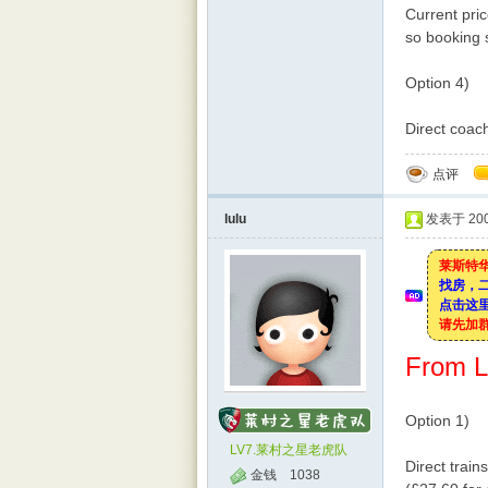
Current pric
so booking s
Option 4)
Direct coach
点评
lulu
发表于 2008
莱斯特华
找房，
点击这里
请先加
From L
Option 1)
LV7.莱村之星老虎队
Direct train
金钱
1038