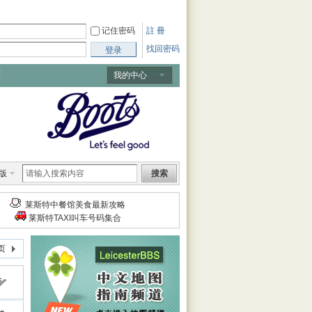
记住密码
註 冊
找回密码
登录
我的中心
版
搜索
莱斯特中餐馆美食最新攻略
莱斯特TAXI叫车号码集合
页