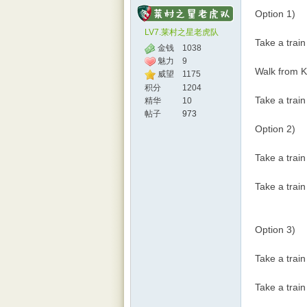
Option 1)
LV7.莱村之星老虎队
Take a trai
金钱
1038
魅力
9
Walk from K
威望
1175
积分
1204
Take a train
精华
10
帖子
973
Option 2)
Take a trai
Take a train
Option 3)
Take a trai
Take a train