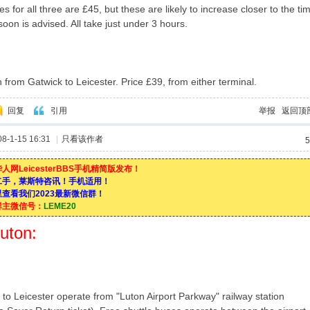
es for all three are £45, but these are likely to increase closer to the ti
oon is advised. All take just under 3 hours.
 from Gatwick to Leicester. Price £39, from either terminal.
回复
引用
举报
返回顶
-1-15 16:31
|
只看该作者
5
人网LeicesterBBS手机精简版发布！
二手，莱斯特咨讯！手机适用！
查看我们2023最新微信群！
群主微信号：
LEME20
uton:
s to Leicester operate from "Luton Airport Parkway" railway station