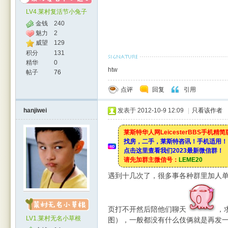
LV4.莱村复活节小兔子
金钱
240
魅力
2
威望
129
积分
131
精华
0
htw
帖子
76
点评
回复
引用
hanjiwei
发表于 2012-10-9 12:09
|
只看该作者
莱斯特华人网LeicesterBBS手机精
找房，二手，莱斯特咨讯！手机适用！
点击这里查看我们2023最新微信群！
请先加群主微信号：
LEME20
遇到十几次了，很多事各种群里加人
页打不开然后陪他们聊天
，
LV1.莱村无名小草根
图），一般都没有什么伎俩就是再发