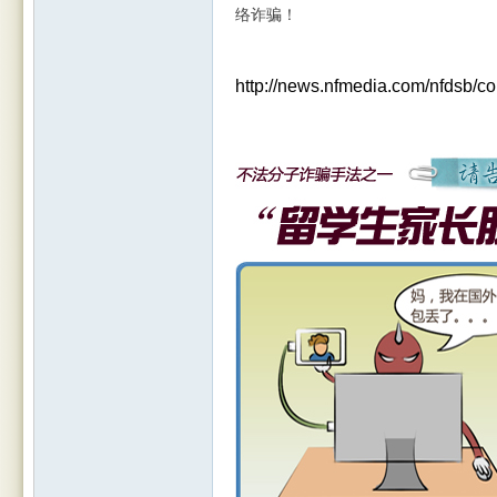
络诈骗！
http://news.nfmedia.com/nfdsb/c