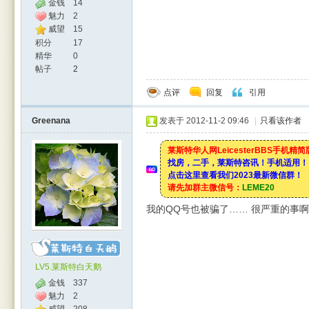
金钱
14
魅力
2
威望
15
积分
17
精华
0
帖子
2
点评
回复
引用
Greenana
发表于 2012-11-2 09:46
|
只看该作者
莱斯特华人网LeicesterBBS手机精
找房，二手，莱斯特咨讯！手机适用！
点击这里查看我们2023最新微信群！
请先加群主微信号：
LEME20
我的QQ号也被骗了…… 很严重的事
LV5.莱斯特白天鹅
金钱
337
魅力
2