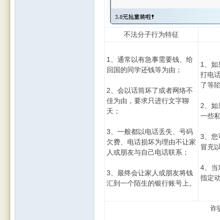
不法分子行为特征
1、通常以有急事需要钱、给
1、
回国的同学还钱等为由；
打电
了等
2、会以话筒坏了或者网络不
佳为由，要求只进行文字聊
2、
天；
一些
3、一般都以电话丢失、号码
3、
欠费、电话损坏为理由不让家
冒充
人或朋友与自己电话联系；
4、
3、最终会让家人或朋友将钱
指定
汇到一个陌生的银行账号上。
诈