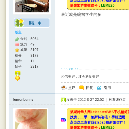
点击这里查看我们2023最新微信群！
请先加群主微信号：
LEME20
最近就是骗留学生的多
版主
金钱
5064
魅力
49
威望
3107
积分
3178
精华
11
帖子
2317
相信美好，才会遇见美好
点评
回复
引用
lemonbunny
发表于 2012-8-27 22:52
|
只看该作者
莱斯特华人网LeicesterBBS手机精
找房，二手，莱斯特咨讯！手机适用！
点击这里查看我们2023最新微信群！
请先加群主微信号：
LEME20