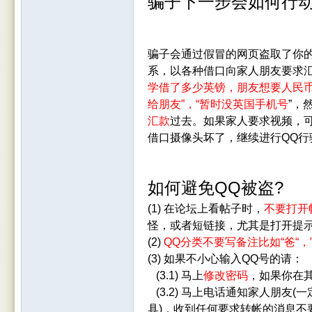
骗子下一步会如何行
骗子会通过假冒的网页盗取了你
系，以各种借口向家人朋友要求汇
学借了多少英镑，朋友想要人民币
Leic
给朋友”，“暂时没英国手机号
”，
汇款
过去。如果家人要求视频，
借口摄像头坏了，继续进行QQ行
如何避免QQ被盗?
(1) 在论坛上看帖子时，
不要打开
怪，或者短链接，尤其是打开提示
(2)
QQ分类不要写备注比如“爸“，”妈
este
(3) 如果不小心输入QQ号的请：
(3.1) 马上
修改密码
，如果你在
(3.2) 马上电话通知家人朋友(
具)，收到任何要求转帐的消息不