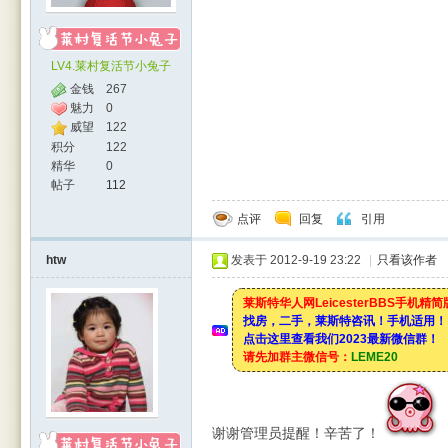
LV4.莱村复活节小兔子
金钱
267
魅力
0
威望
122
积分
122
精华
0
帖子
112
点评
回复
引用
htw
发表于 2012-9-19 23:22
|
只看该作者
莱斯特华人网LeicesterBBS手机精
找房，二手，莱斯特咨讯！手机适用！
点击这里查看我们2023最新微信群！
请先加群主微信号：
LEME20
谢谢管理员提醒！辛苦了！