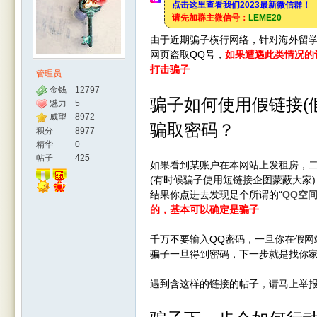
点击这里查看我们2023最新微信群！
请先加群主微信号：
LEME20
由于近期骗子横行网络，针对海外留
网页盗取QQ号，
如果遭遇此类情况的
打击骗子
管理员
金钱
12797
骗子如何使用假链接(假
魅力
5
威望
8972
骗取密码？
积分
8977
人网
精华
0
帖子
425
如果看到某账户在本网站上发租房，
(有时候骗子使用短链接企图蒙蔽大家)
结果你点进去发现是个所谓的“
QQ空间
的，基本可以确定是骗子
千万不要输入QQ密码，一旦你在假网
骗子一旦得到密码，下一步就是找你
|
遇到含这样的链接的帖子，请马上举