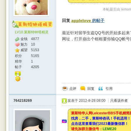
本帖最后由 lemonbu
回复
applelove
的帖子
LV10.莱斯特钟塔精灵
最近针对留学生盗QQ号的开始多起来
网址，打开崩出个框框要你输QQ帐号
金钱
4877
魅力
10
威望
5153
积分
5165
精华
1
帖子
4205
点评
回复
引用
764218269
发表于 2012-8-28 08:00
|
只看该作者
莱斯特华人网LeicesterBBS手机精
找房，二手，莱斯特咨讯！手机适用！
点击这里查看我们2023最新微信群！
请先加群主微信号：
LEME20