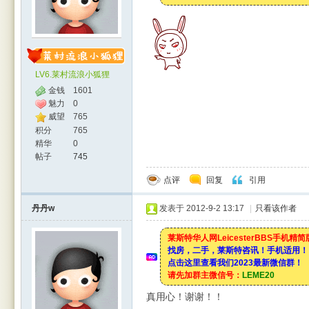
LV6.莱村流浪小狐狸
金钱
1601
魅力
0
威望
765
积分
765
精华
0
帖子
745
点评
回复
引用
丹丹w
发表于 2012-9-2 13:17
|
只看该作者
莱斯特华人网LeicesterBBS手机精
找房，二手，莱斯特咨讯！手机适用！
点击这里查看我们2023最新微信群！
请先加群主微信号：
LEME20
真用心！谢谢！！