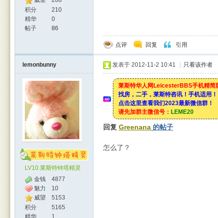
威望
208
积分
210
精华
0
帖子
86
点评
回复
引用
lemonbunny
发表于 2012-11-2 10:41
|
只看该作者
莱斯特华人网LeicesterBBS手机精
找房，二手，莱斯特咨讯！手机适用！
点击这里查看我们2023最新微信群！
请先加群主微信号：
LEME20
回复
Greenana
的帖子
怎么了？
LV10.莱斯特钟塔精灵
金钱
4877
魅力
10
威望
5153
积分
5165
精华
1