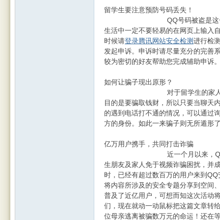
留学生要注意预防号码丢失！
QQ号码被盗是这一类诈骗
生活中一定不要轻易的在网页上输入自
时候请
登录腾讯网站安全检测
进行检
发起申诉。申诉时请尽量充分的完善系
较为密切的好友帮助您完成辅助申诉
如何让骗子现出原形？
对于留学生的家人和朋友来
目的是要骗取钱财，所以只要当聊天
的遇到电话打不通的情况，可以通过
方的身份。如此一来骗子则无所遁形
亿万用户携手，共同打击诈骗
近一个月以来，QQ安全中
生朋友及家人免于视频诈骗困扰，并
时，已经有超过数百万的用户来到QQ
将内容所涉及的安全专题分享到空间
普及了近亿用户，可想而知这次活动
们，现在就动一动鼠标把这篇文章转
位母亲逃离被骗数万元的命运！还在