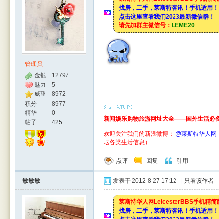
找房，二手，莱斯特咨讯！手机适用！
点击这里查看我们2023最新微信群！
请先加群主微信号：
LEME20
管理员
金钱
12797
魅力
5
威望
8972
积分
8977
精华
0
新闻娱乐购物旅游网址大全——国外生活必备
帖子
425
欢迎关注我们的新浪微博：
@莱斯特华人网
坛各类生活信息）
点评
回复
引用
敏敏敏
发表于 2012-8-27 17:12
|
只看该作者
莱斯特华人网LeicesterBBS手机精
找房，二手，莱斯特咨讯！手机适用！