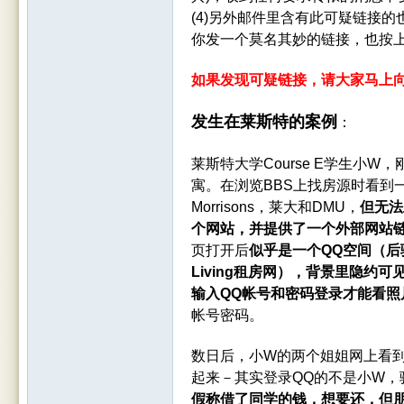
(4)另外邮件里含有此可疑链接的
你发一个莫名其妙的链接，也按上
如果发现可疑链接，请大家马上
rBB
发生在莱斯特的案例
：
莱斯特大学Course E学生小
寓。在浏览BBS上找房源时看到
Morrisons，莱大和DMU，
但无法
个网站，并提供了一个外部网站
页打开后
似乎是一个QQ空间（后骗子
S
Living租房网），背景里隐约
输入QQ帐号和密码登录才能看照
帐号密码。
数日后，小W的两个姐姐网上看到
起来－其实登录QQ的不是小W，
假称借了同学的钱，想要还，但