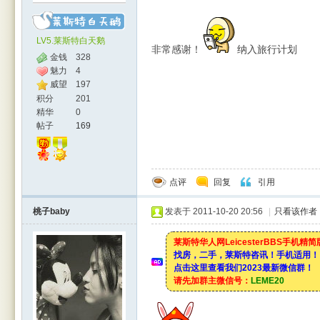
LV5.莱斯特白天鹅
非常感谢！
纳入旅行计划
金钱
328
魅力
4
威望
197
积分
201
精华
0
帖子
169
点评
回复
引用
桃子baby
发表于 2011-10-20 20:56
|
只看该作者
莱斯特华人网LeicesterBBS手机精
找房，二手，莱斯特咨讯！手机适用！
点击这里查看我们2023最新微信群！
请先加群主微信号：
LEME20