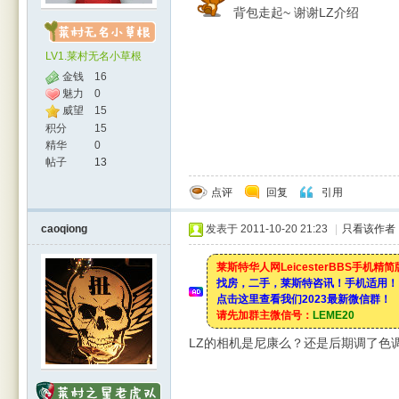
背包走起~ 谢谢LZ介绍
LV1.莱村无名小草根
金钱
16
魅力
0
威望
15
积分
15
精华
0
帖子
13
点评
回复
引用
caoqiong
发表于 2011-10-20 21:23
|
只看该作者
莱斯特华人网LeicesterBBS手机精
找房，二手，莱斯特咨讯！手机适用！
点击这里查看我们2023最新微信群！
请先加群主微信号：
LEME20
LZ的相机是尼康么？还是后期调了色