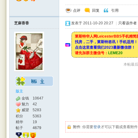
点评
回复
引用
芝麻香香
发表于 2011-10-20 20:27
|
只看该作者
莱斯特华人网LeicesterBBS手机精
找房，二手，莱斯特咨讯！手机适用！
点击这里查看我们2023最新微信群！
请先加群主微信号：
LEME20
本帖最后由
版主
金钱
10647
魅力
42
威望
5283
积分
5363
精华
19
附件:
你需要
登录
才可以下载或查看附件
帖子
4679