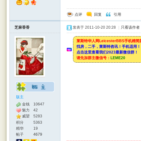
点评
回复
引用
芝麻香香
发表于 2011-10-20 20:28
|
只看该作者
莱斯特华人网LeicesterBBS手机精
找房，二手，莱斯特咨讯！手机适用！
点击这里查看我们2023最新微信群！
请先加群主微信号：
LEME20
版主
金钱
10647
魅力
42
威望
5283
积分
5363
精华
19
帖子
4679