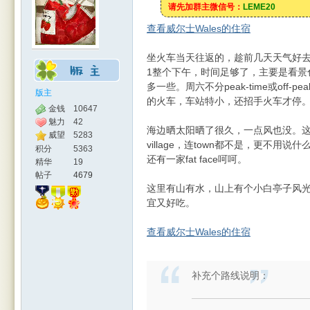
请先加群主微信号：
LEME20
查看威尔士Wales的住宿
坐火车当天往返的，趁前几天天气好
1整个下午，时间足够了，主要是看景色。火
多一些。周六不分peak-time或of
版主
的火车，车站特小，还招手火车才停
金钱
10647
魅力
42
海边晒太阳晒了很久，一点风也没。这个
人网
威望
5283
village，连town都不是，更不用说
积分
5363
还有一家fat face呵呵。
精华
19
帖子
4679
这里有山有水，山上有个小白亭子风光
宜又好吃。
查看威尔士Wales的住宿
|
补充个路线说明：