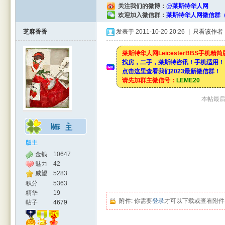
关注我们的微博：
@莱斯特华人网
欢迎加入微信群：
莱斯特华人网微信群（
芝麻香香
发表于 2011-10-20 20:26
|
只看该作者
莱斯特华人网LeicesterBBS手机精
找房，二手，莱斯特咨讯！手机适用！
点击这里查看我们2023最新微信群！
请先加群主微信号：
LEME20
本帖最后由
版主
金钱
10647
魅力
42
威望
5283
积分
5363
精华
19
附件:
你需要
登录
才可以下载或查看附件
帖子
4679