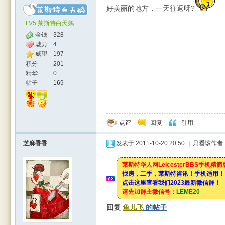
好美丽的地方，一天往返呀?
LV5.莱斯特白天鹅
金钱
328
魅力
4
威望
197
积分
201
精华
0
帖子
169
点评
回复
引用
芝麻香香
发表于 2011-10-20 20:50
|
只看该作者
莱斯特华人网LeicesterBBS手机精
找房，二手，莱斯特咨讯！手机适用！
点击这里查看我们2023最新微信群！
请先加群主微信号：
LEME20
回复
鱼儿飞
的帖子