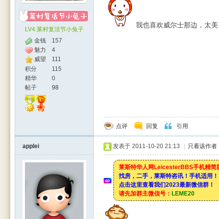
我也喜欢威尔士那边，太美
LV4.莱村复活节小兔子
金钱
157
魅力
4
威望
111
积分
115
精华
0
帖子
98
点评
回复
引用
applei
发表于 2011-10-20 21:13
|
只看该作者
莱斯特华人网LeicesterBBS手机精
找房，二手，莱斯特咨讯！手机适用！
点击这里查看我们2023最新微信群！
请先加群主微信号：
LEME20