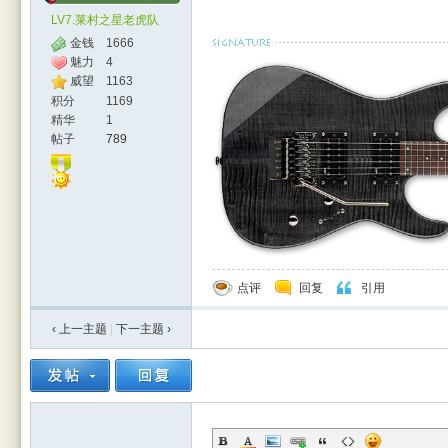
LV7.莱村之星老虎队
金钱
1666
魅力
4
威望
1163
积分
1169
精华
1
帖子
789
点评
回复
引用
‹ 上一主题
|
下一主题
›