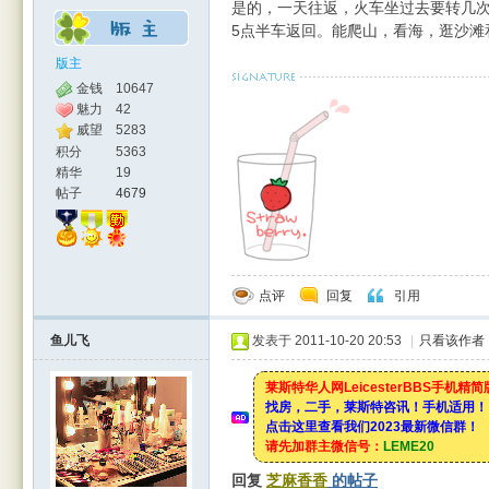
是的，一天往返，火车坐过去要转几次
5点半车返回。能爬山，看海，逛沙滩
版主
金钱
10647
魅力
42
威望
5283
积分
5363
精华
19
帖子
4679
点评
回复
引用
鱼儿飞
发表于 2011-10-20 20:53
|
只看该作者
莱斯特华人网LeicesterBBS手机精
找房，二手，莱斯特咨讯！手机适用！
点击这里查看我们2023最新微信群！
请先加群主微信号：
LEME20
回复
芝麻香香
的帖子