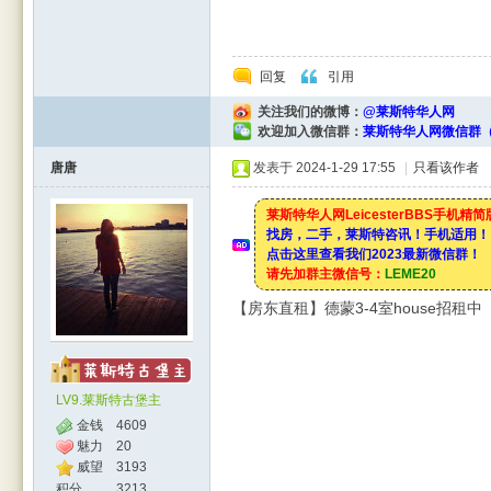
回复
引用
关注我们的微博：
@莱斯特华人网
欢迎加入微信群：
莱斯特华人网微信群（
唐唐
发表于 2024-1-29 17:55
|
只看该作者
莱斯特华人网LeicesterBBS手机精
找房，二手，莱斯特咨讯！手机适用！
点击这里查看我们2023最新微信群！
请先加群主微信号：
LEME20
【房东直租】德蒙3-4室house招租
LV9.莱斯特古堡主
金钱
4609
魅力
20
威望
3193
积分
3213