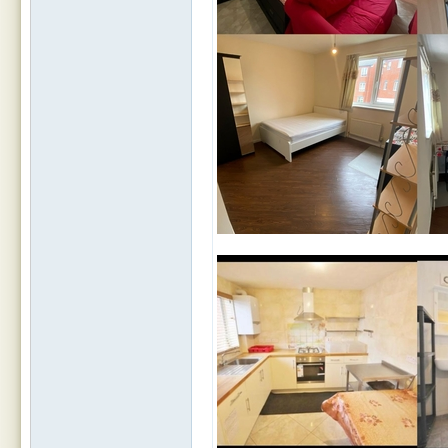
Leic
este