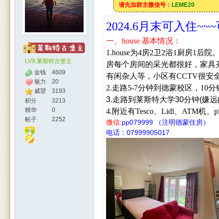
请先加群主微信号：
LEME20
2024.6月末可入住~~~
一、
house 基本情况：
1
.
house为4房2卫2浴1厨房1后院
LV9.莱斯特古堡主
房
每个房间的采光都很好，家具
金钱
4609
有闲杂人等，小区有CCTV很安
魅力
20
2.走路5-7分钟到德蒙校区，10
威望
3193
人网
3.走路到莱斯特大学30分钟(嫌
积分
3213
精华
0
4.附近有Tesco、Lidl、ATM机、pi
帖子
2252
:
pp079999 （注明德蒙住房）
微信
电话：07999905017
|