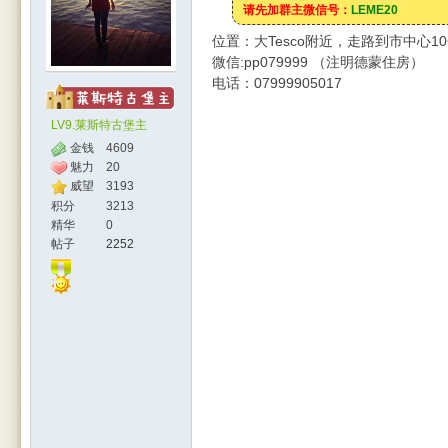
请先加群主微信号：
LEME20
位置：大Tesco附近，走路到市中心
微信:pp079999 （注明德蒙住房）
电话：07999905017
LV9.莱斯特古堡主
金钱
4609
魅力
20
威望
3193
人网
积分
3213
精华
0
帖子
2252
|