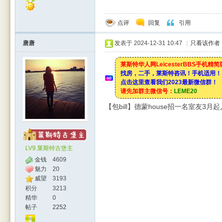
点评
回复
引用
唐唐
发表于 2024-12-31 10:47
|
只看该作者
莱斯特华人网LeicesterBBS手机精
找房，二手，莱斯特咨讯！手机适用！
点击这里查看我们2023最新微信群！
请先加群主微信号：
LEME20
【包bill】德蒙house招一名室友3月
LV9.莱斯特古堡主
金钱
4609
魅力
20
威望
3193
积分
3213
精华
0
帖子
2252