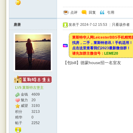
点评
回复
引用
唐唐
发表于 2024-7-12 15:53
|
只看该作者
莱斯特华人网LeicesterBBS手机精
找房，二手，莱斯特咨讯！手机适用！
点击这里查看我们2023最新微信群！
请先加群主微信号：
LEME20
【包bill】德蒙house招一名室友
LV9.莱斯特古堡主
金钱
4609
魅力
20
威望
3193
积分
3213
精华
0
帖子
2252