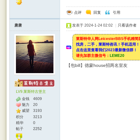
点评
回复
引用
唐唐
发表于 2024-1-24 02:02
|
只看该作者
莱斯特华人网LeicesterBBS手机精
找房，二手，莱斯特咨讯！手机适用！
点击这里查看我们2023最新微信群！
请先加群主微信号：
LEME20
【包bill】德蒙house招两名室友
LV9.莱斯特古堡主
金钱
4609
魅力
20
威望
3193
积分
3213
精华
0
帖子
2252