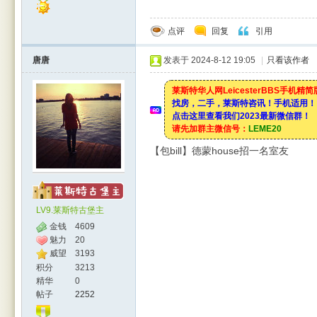
点评
回复
引用
唐唐
发表于 2024-8-12 19:05
|
只看该作者
莱斯特华人网LeicesterBBS手机精
找房，二手，莱斯特咨讯！手机适用！
点击这里查看我们2023最新微信群！
请先加群主微信号：
LEME20
【包bill】德蒙house招一名室友
LV9.莱斯特古堡主
金钱
4609
魅力
20
威望
3193
积分
3213
精华
0
帖子
2252