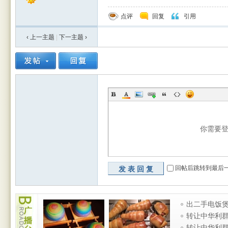
点评
回复
引用
‹ 上一主题
|
下一主题
›
你需要
回帖后跳转到最后
发表回复
广
出二手电饭煲
播
烧水壶 厨房
转让中华利
台
条
转让中华利