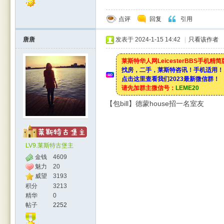
点评
回复
引用
唐唐
发表于 2024-1-15 14:42
|
只看该作者
莱斯特华人网LeicesterBBS手机精
找房，二手，莱斯特咨讯！手机适用！
点击这里查看我们2023最新微信群！
请先加群主微信号：
LEME20
【包bill】德蒙house招一名室友
LV9.莱斯特古堡主
金钱
4609
魅力
20
威望
3193
积分
3213
精华
0
帖子
2252