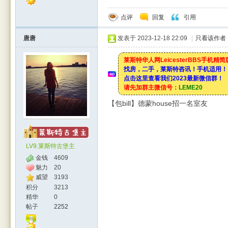
点评
回复
引用
唐唐
发表于 2023-12-18 22:09
|
只看该作者
莱斯特华人网LeicesterBBS手机精
找房，二手，莱斯特咨讯！手机适用！
点击这里查看我们2023最新微信群！
请先加群主微信号：
LEME20
【包bill】德蒙house招一名室友
LV9.莱斯特古堡主
金钱
4609
魅力
20
威望
3193
积分
3213
精华
0
帖子
2252