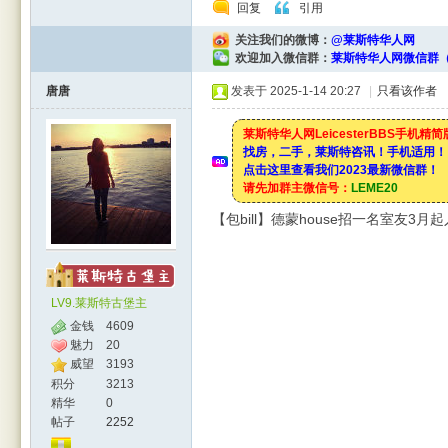
回复
引用
关注我们的微博：
@莱斯特华人网
欢迎加入微信群：
莱斯特华人网微信群（
唐唐
发表于 2025-1-14 20:27
|
只看该作者
rBB
莱斯特华人网LeicesterBBS手机精
找房，二手，莱斯特咨讯！手机适用！
点击这里查看我们2023最新微信群！
请先加群主微信号：
LEME20
【包bill】德蒙house招一名室友3月
S
LV9.莱斯特古堡主
金钱
4609
魅力
20
威望
3193
积分
3213
精华
0
帖子
2252