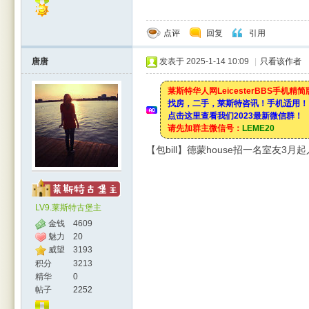
点评
回复
引用
唐唐
发表于 2025-1-14 10:09
|
只看该作者
莱斯特华人网LeicesterBBS手机精
找房，二手，莱斯特咨讯！手机适用！
点击这里查看我们2023最新微信群！
请先加群主微信号：
LEME20
【包bill】德蒙house招一名室友3月
LV9.莱斯特古堡主
金钱
4609
魅力
20
威望
3193
积分
3213
精华
0
帖子
2252