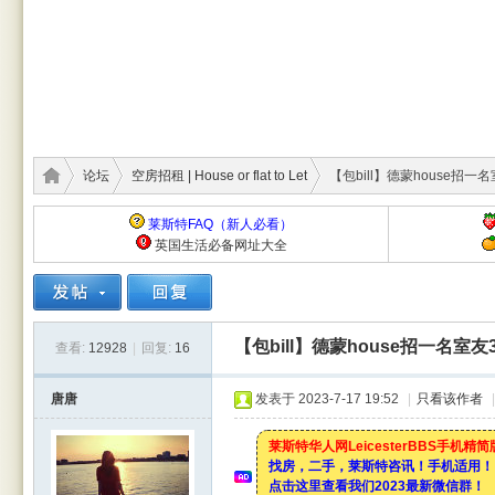
论坛
空房招租 | House or flat to Let
【包bill】德蒙house招一
莱斯特FAQ（新人必看）
英国生活必备网址大全
莱斯
›
›
›
【包bill】德蒙house招一名室
查看:
12928
|
回复:
16
唐唐
发表于 2023-7-17 19:52
|
只看该作者
|
莱斯特华人网LeicesterBBS手机精
找房，二手，莱斯特咨讯！手机适用！
点击这里查看我们2023最新微信群！
特华