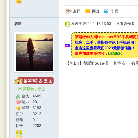
点评
回复
引用
唐唐
发表于 2024-1-13 13:53
|
只看该作者
莱斯特华人网LeicesterBBS手机精
找房，二手，莱斯特咨讯！手机适用！
点击这里查看我们2023最新微信群！
请先加群主微信号：
LEME20
【包bill】德蒙house招一名室友 （有
LV9.莱斯特古堡主
金钱
4609
魅力
20
威望
3193
积分
3213
精华
0
帖子
2252