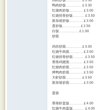
鸡肉炒饭................￡3.50
鸭肉炒饭................￡3.30
红烧肉炒饭..............￡3.00
红烧排骨炒饭............￡3.50
新加坡炒饭..............￡3.00
蛋炒饭..................￡2.50
白饭....................￡1.00
炒面
鸡丝炒面................￡3.00
红烧牛肉面..............￡3.50
红烧排骨炒面............￡3.50
香辣鸡翅面..............￡3.50
红烧肉炒面..............￡3.50
烤鸭肉炒面..............￡3.50
大虾炒面................￡3.50
新加坡炒面..............￡3.00
盖饭
香辣虾盖饭..............￡4.00
红烧牛肉盖饭........... ￡4.00