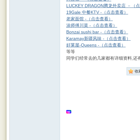
LUCKEY DRAGON腾龙外卖店 －（
19Gale 中餐KTV -（点击查看）
老家面馆 -（点击查看）
涂师傅川菜 -（点击查看）
rBB
Bonzai sushi bar -（点击查看）
Karamay新疆风味 -（点击查看）
好莱屋-Queens -（点击查看）
等等
同学们经常去的几家都有详细资料,还
收
S