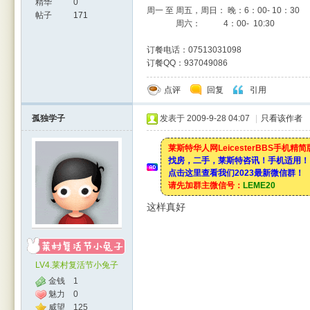
精华
0
周一 至 周五，周日： 晚：6：00- 10：30
帖子
171
周六： 4：00- 10:30
订餐电话：07513031098
订餐QQ：937049086
点评
回复
引用
孤独学子
发表于 2009-9-28 04:07
|
只看该作者
莱斯特华人网LeicesterBBS手机精
找房，二手，莱斯特咨讯！手机适用！
点击这里查看我们2023最新微信群！
请先加群主微信号：
LEME20
这样真好
LV4.莱村复活节小兔子
金钱
1
魅力
0
威望
125