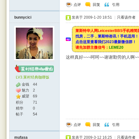
点评
回复
引用
bunnycici
发表于 2009-1-20 18:51
|
只看该作者
莱斯特华人网LeicesterBBS手机精
找房，二手，莱斯特咨讯！手机适用！
点击这里查看我们2023最新微信群！
请先加群主微信号：
LEME20
这样真好~~~呵呵~~谢谢勤劳的人啊~~
LV3.莱村经典咖喱饭
金钱
44
魅力
2
威望
69
积分
71
精华
0
帖子
54
点评
回复
引用
mufasa
发表于 2009-3-12 16:25
|
只看该作者