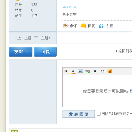
积分
125
精华
0
色不异空
帖子
117
点评
回复
引用
‹ 上一主题
|
下一主题
›
返回列
你需要登录后才可以回帖
回帖后跳转到最后
发表回复
广