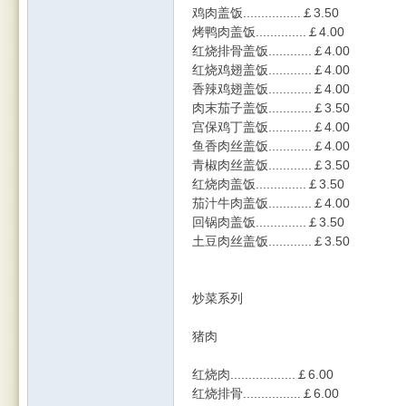
鸡肉盖饭................￡3.50
烤鸭肉盖饭..............￡4.00
红烧排骨盖饭............￡4.00
红烧鸡翅盖饭............￡4.00
香辣鸡翅盖饭............￡4.00
肉末茄子盖饭............￡3.50
宫保鸡丁盖饭............￡4.00
鱼香肉丝盖饭............￡4.00
青椒肉丝盖饭............￡3.50
红烧肉盖饭..............￡3.50
茄汁牛肉盖饭............￡4.00
回锅肉盖饭..............￡3.50
土豆肉丝盖饭............￡3.50
炒菜系列
猪肉
红烧肉..................￡6.00
红烧排骨................￡6.00