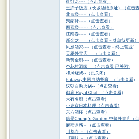
红灯笼----（点击查看）
王胖子饭店（长城酒楼原址）（点击查
北京楼-----（点击查看）
聚豪轩-----（点击查看）
四喜楼------（点击查看）
江南春-----（点击查看）
新金龙-----（点击查看－菜单待更新）
Leic
凤凰酒家----（点击查看－终止营业）
天恩外卖店----（点击查看）
新黃金廚----（点击查看）
杏花村酒家---（点击查看,已关闭)
和风烧烤--（已关闭)
Eataway中國自助餐廳--（点击查看)
汉朝自助火锅--（点击查看)
御廚 Royal Chef （点击查看)
大有名廚（点击查看)
小東京日本料理（点击查看)
este
东方酒楼（点击查看）
鏞景Chung`s Garden-中餐外賣店
麻辣诱惑－（点击查看）
川都府 －（点击查看）
川百味 －（点击查看）