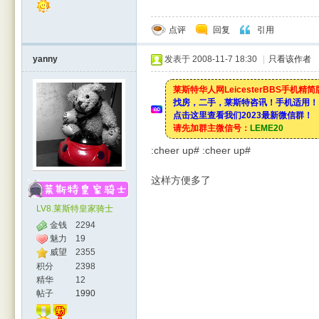
点评
回复
引用
yanny
发表于 2008-11-7 18:30
|
只看该作者
莱斯特华人网LeicesterBBS手机精
找房，二手，莱斯特咨讯！手机适用！
点击这里查看我们2023最新微信群！
请先加群主微信号：
LEME20
:cheer up# :cheer up#
这样方便多了
LV8.莱斯特皇家骑士
金钱
2294
魅力
19
威望
2355
积分
2398
精华
12
帖子
1990