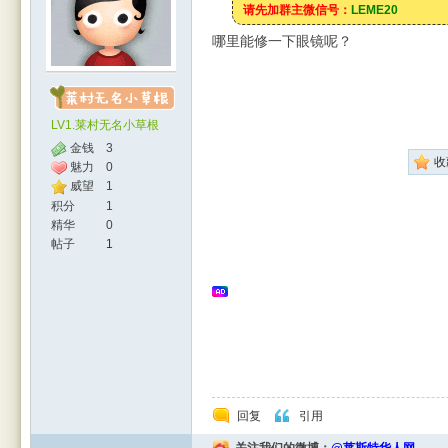
请先加群主微信号：
LEME20
哪里能修一下眼镜呢？
LV1.莱村无名小草根
金钱
3
收
魅力
0
威望
1
人网
积分
1
精华
0
帖子
1
|
回复
引用