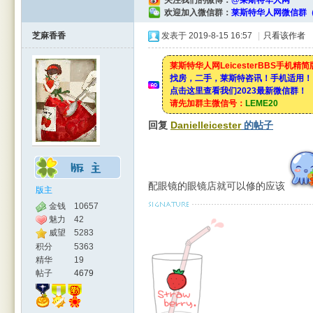
关注我们的微博：
@莱斯特华人网
欢迎加入微信群：
莱斯特华人网微信群（
芝麻香香
发表于 2019-8-15 16:57
|
只看该作者
莱斯特华人网LeicesterBBS手机精
找房，二手，莱斯特咨讯！手机适用！
点击这里查看我们2023最新微信群！
Leic
请先加群主微信号：
LEME20
回复
Danielleicester
的帖子
配眼镜的眼镜店就可以修的应该
版主
金钱
10657
魅力
42
威望
5283
este
积分
5363
精华
19
帖子
4679