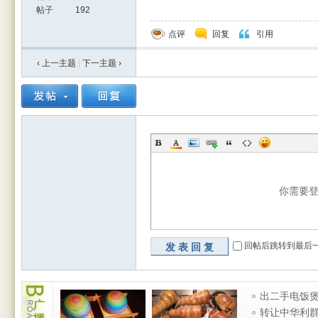
帖子
192
点评
回复
引用
‹ 上一主题
|
下一主题
›
你需要
回帖后跳转到最后
发表回复
广
出二手电饭煲
播
烧水壶 厨房
转让中华利
台