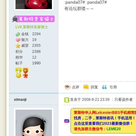
:panda07# :panda07#
有论坛群喽～～
LV8.莱斯特皇家骑士
金钱
2294
魅力
19
威望
2355
积分
2398
精华
12
帖子
1990
点评
回复
引用
ximaoji
发表于 2008-9-21 23:39
|
只看该作者
莱斯特华人网LeicesterBBS手机精
找房，二手，莱斯特咨讯！手机适用！
点击这里查看我们2023最新微信群！
请先加群主微信号：
LEME20