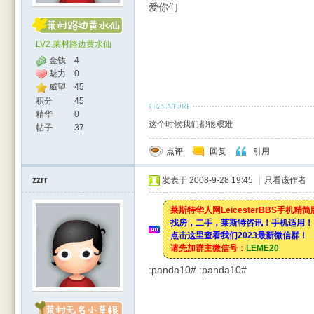
爱你们
LV2.莱村路边黄水仙
金钱
4
魅力
0
威望
45
积分
45
精华
0
这个时候我们都很艰难
帖子
37
点评
回复
引用
zzrr
发表于 2008-9-28 19:45
|
只看该作者
莱斯特华人网LeicesterBBS手机精
找房，二手，莱斯特咨讯！手机适用！
点击这里查看我们2023最新微信群！
请先加群主微信号：
LEME20
:panda10# :panda10#