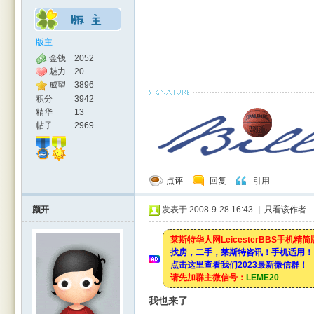
版主
金钱
2052
魅力
20
威望
3896
积分
3942
精华
13
帖子
2969
点评
回复
引用
颜开
发表于 2008-9-28 16:43
|
只看该作者
莱斯特华人网LeicesterBBS手机精
找房，二手，莱斯特咨讯！手机适用！
点击这里查看我们2023最新微信群！
请先加群主微信号：
LEME20
我也来了