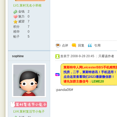
LV1.莱村无名小草根
金钱
2
魅力
0
威望
7
积分
7
精华
0
帖子
5
点评
回复
引用
sophine
发表于 2008-9-28 20:45
|
只看该作者
莱斯特华人网LeicesterBBS手机精
找房，二手，莱斯特咨讯！手机适用！
点击这里查看我们2023最新微信群！
请先加群主微信号：
LEME20
:panda06#
LV4.莱村复活节小兔子