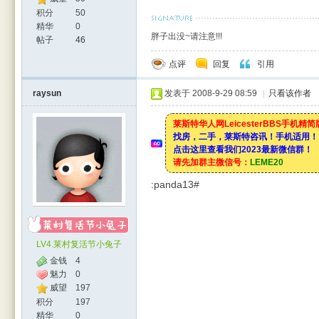
积分
50
精华
0
胖子出没~请注意!!!
帖子
46
点评
回复
引用
raysun
发表于 2008-9-29 08:59
|
只看该作者
莱斯特华人网LeicesterBBS手机精
找房，二手，莱斯特咨讯！手机适用！
点击这里查看我们2023最新微信群！
请先加群主微信号：
LEME20
:panda13#
LV4.莱村复活节小兔子
金钱
4
魅力
0
威望
197
积分
197
精华
0