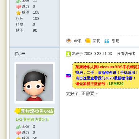
金钱
11
魅力
0
威望
108
积分
108
精华
0
帖子
90
点评
回复
引用
胖小三
发表于 2008-9-28 21:03
|
只看该作者
莱斯特华人网LeicesterBBS手机精
找房，二手，莱斯特咨讯！手机适用！
点击这里查看我们2023最新微信群！
请先加群主微信号：
LEME20
太好了..正需要!~
LV2.莱村路边黄水仙
金钱
3
魅力
0
威望
50