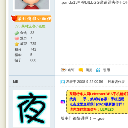
:panda13# 被BILLGG邀请进去咯HO
LV6.莱村流浪小狐狸
金钱
33
魅力
7
威望
725
积分
742
精华
5
帖子
660
点评
回复
引用
bill
发表于 2008-9-22 00:56
|
只看该作者
莱斯特华人网LeicesterBBS手机精
找房，二手，莱斯特咨讯！手机适用！
点击这里查看我们2023最新微信群！
请先加群主微信号：
LEME20
版主们都快进啊！～:go#