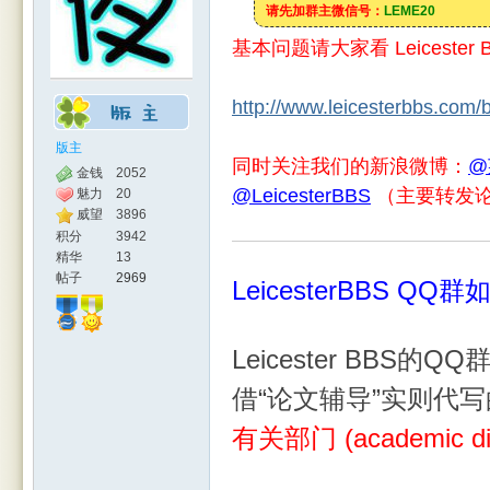
请先加群主微信号：
LEME20
基本问题请大家看 Leicester
http://www.leicesterbbs.com/b
版主
同时关注我们的新浪微博：
@
金钱
2052
@LeicesterBBS
（主要转发
魅力
20
人网
威望
3896
积分
3942
精华
13
帖子
2969
LeicesterBBS QQ
Leicester BBS的QQ
借“论文辅导”实则代
有关部门 (academic dis
|