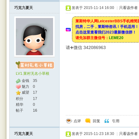
巧克力夏天
发表于 2015-11-14 16:00
|
只看该作者
莱斯特华人网LeicesterBBS手机精
找房，二手，莱斯特咨讯！手机适用！
rBB
点击这里查看我们2023最新微信群！
请先加群主微信号：
LEME20
请➕微信 342086963
LV1.莱村无名小草根
金钱
35
魅力
0
威望
17
S
积分
17
精华
0
帖子
16
点评
回复
引用
巧克力夏天
发表于 2015-11-23 18:30
|
只看该作者