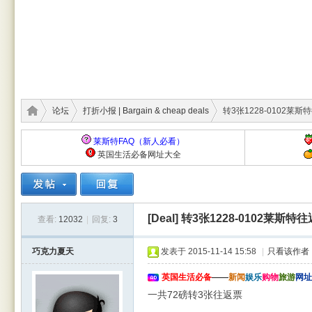
论坛
打折小报 | Bargain & cheap deals
转3张1228-0102莱
莱斯特FAQ（新人必看）
英国生活必备网址大全
莱斯
›
›
›
[Deal]
转3张1228-0102莱斯特
查看:
12032
|
回复:
3
巧克力夏天
发表于 2015-11-14 15:58
|
只看该作者
英国生活必备
——
新闻
娱乐
购物
旅游
网址
一共72磅转3张往返票
特华