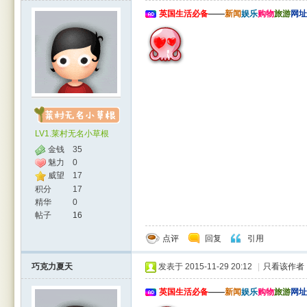
英国生活必备
——
新闻
娱乐
购物
旅游
网址
LV1.莱村无名小草根
金钱
35
魅力
0
威望
17
积分
17
精华
0
帖子
16
点评
回复
引用
巧克力夏天
发表于 2015-11-29 20:12
|
只看该作者
英国生活必备
——
新闻
娱乐
购物
旅游
网址