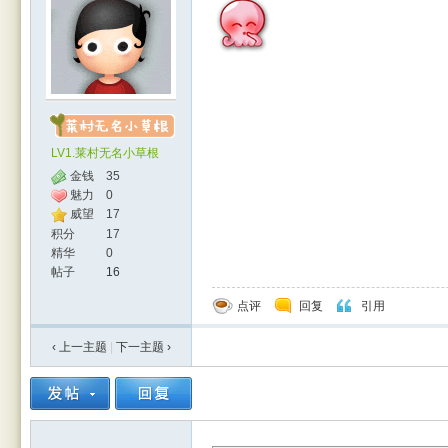
LV1.莱村无名小草根
金钱
35
魅力
0
威望
17
积分
17
精华
0
帖子
16
点评
回复
引用
‹ 上一主题
|
下一主题
›