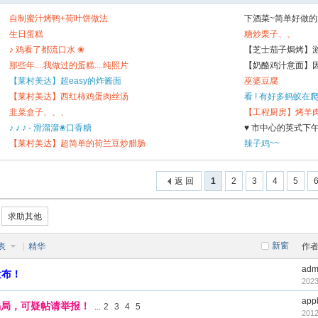
自制蜜汁烤鸭+荷叶饼做法
下酒菜~简单好做
生日蛋糕
糖炒栗子、、
♪ 鸡看了都流口水 ❀
【芝士茄子焗烤】
那些年....我做过的蛋糕....纯照片
【奶酪鸡汁意面】
【莱村美达】超easy的炸酱面
巫婆豆腐
【莱村美达】西红柿鸡蛋肉丝汤
看 ! 有好多蚂蚁在爬
韭菜盒子、、、
【工程厨房】烤羊
♪ ♪ ♪ - 滑溜溜❀口香糖
♥ 市中心的英式下午
【莱村美达】超简单的荷兰豆炒腊肠
辣子鸡~~
返 回
1
2
3
4
5
求助其他
新窗
表
|
精华
作
adm
发布！
2023
app
骗局，可疑帖请举报！
...
2
3
4
5
2012