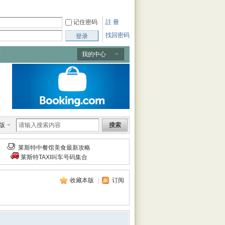
记住密码
註 冊
找回密码
登录
我的中心
版
搜索
莱斯特中餐馆美食最新攻略
莱斯特TAXI叫车号码集合
收藏本版
|
订阅