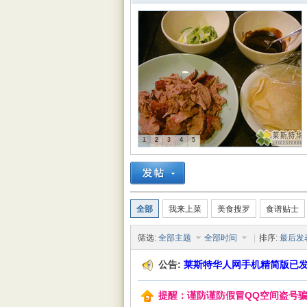
特华
1
2
3
4
5
人网
全部
我来上菜
美食搜罗
食谱贴士
筛选:
全部主题
全部时间
|
排序:
最后发
公告:
莱斯特华人网手机精简版已
提醒：谨防谨防假冒QQ空间盗号