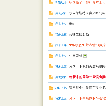
德国赢了！报社食堂上大
[
食谱贴士
]
求问莱斯特有卖鲫鱼的嘛
[
美食搜罗
]
删帖
[
我来上菜
]
美味蛋撻起動
[
我来上菜
]
rBB
❤敏敏敏❤ 带表情の笋
[
我来上菜
]
生日蛋糕
[
我来上菜
]
分享一下我的美虐烘焙路
[
我来上菜
]
给新来的同学一些美食购
[
美食搜罗
]
请问哪个中餐馆有卖小龙
[
求助其他
]
S
分享一下今晚做的“麻辣香
[
我来上菜
]