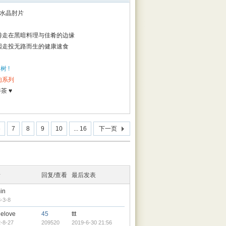
的水晶肘片
游走在黑暗料理与佳肴的边缘
因走投无路而生的健康速食
树 !
肉系列
茶 ♥
6
7
8
9
10
... 16
下一页
者
回复/查看
最后发表
in
-3-8
lelove
45
ttt
-8-27
209520
2019-6-30 21:56