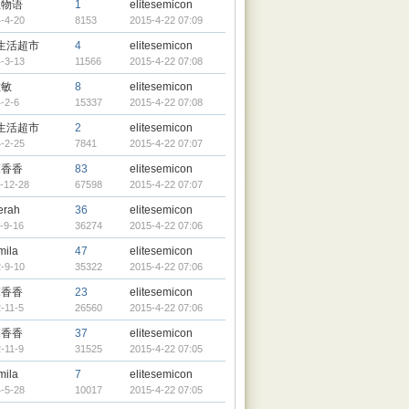
星物语
1
elitesemicon
-4-20
8153
2015-4-22 07:09
生活超市
4
elitesemicon
-3-13
11566
2015-4-22 07:08
敏敏
8
elitesemicon
-2-6
15337
2015-4-22 07:08
生活超市
2
elitesemicon
-2-25
7841
2015-4-22 07:07
麻香香
83
elitesemicon
-12-28
67598
2015-4-22 07:07
erah
36
elitesemicon
-9-16
36274
2015-4-22 07:06
mila
47
elitesemicon
-9-10
35322
2015-4-22 07:06
麻香香
23
elitesemicon
-11-5
26560
2015-4-22 07:06
麻香香
37
elitesemicon
-11-9
31525
2015-4-22 07:05
mila
7
elitesemicon
-5-28
10017
2015-4-22 07:05