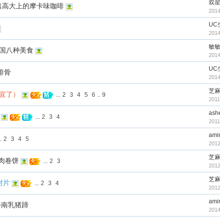
双
出高大上的摩卡味咖啡
2014
UC
2014
敏
国八种美食
2014
UC
排骨
2014
芝
宜了）
...
2
3
4
5
6
..
9
2011
ash
...
2
3
4
2011
ami
.
2
3
4
5
2012
芝
肉卷饼
...
2
3
2012
芝
肘片
...
2
3
4
2012
ami
+南乳猪蹄
2014