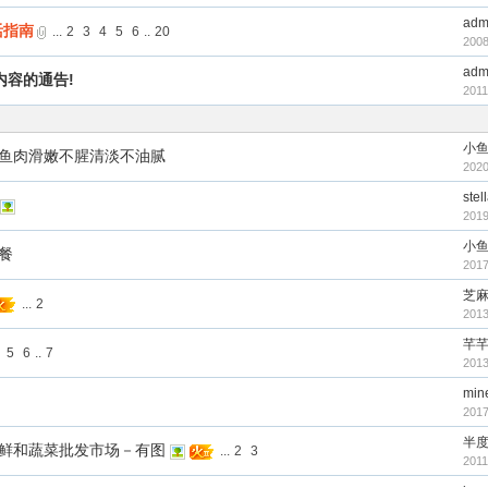
adm
活指南
...
2
3
4
5
6
..
20
2008
adm
内容的通告!
2011
小
鱼肉滑嫩不腥清淡不油腻
2020
stel
2019
小
餐
2017
芝
...
2
2013
芊
5
6
..
7
2013
min
2017
半
鲜和蔬菜批发市场－有图
...
2
3
2011