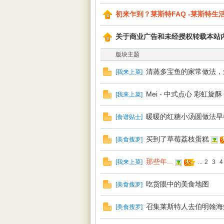
初来乍到？莱斯特FAQ -莱斯特生
|
关于商业广告和未经授权转载本站
版块主题
清蒸多宝鱼的家常做法，
[
我来上菜
]
Mei - 中式点心 彩虹旋酥
[
我来上菜
]
暖暖的红糖小汤圆做法早
[
食谱贴士
]
Leic
买到了草莓荔枝蛋糕
[
美食搜罗
]
那些年...
[
我来上菜
]
...
2
3
4
吃货眼中的美食地图
[
美食搜罗
]
召集莱斯特人去伯明翰海
[
美食搜罗
]
este