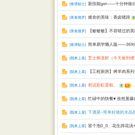
新技能get——十分钟做
[
食谱贴士
]
难舍的美味：香卤猪蹄
[
美食搜罗
]
【敏敏敏】不容错过的英
[
美食搜罗
]
简单易学懒人版——369
[
食谱贴士
]
芝士焗龙虾（今天捡到便
[
我来上菜
]
【工程厨房】烤羊肉系列
[
我来上菜
]
初试彩虹蛋糕....
[
我来上菜
]
..
忙碌中的快餐♥ 孜然葱爆
[
我来上菜
]
下酒菜~简单好做的水晶
[
我来上菜
]
冒个泡0_0…花生蹄花汤
[
我来上菜
]