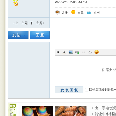
Phone2: 07586044751
点评
回复
引用
‹ 上一主题
|
下一主题
›
你需要
回帖后跳转到最后
发表回复
广
出二手电饭煲
播
烧水壶 厨房
转让中华利
台