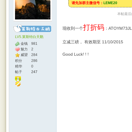
请先加群主微信号：
LEME20
本帖最后由 
打折码
现收到一个
：ATOYM73JL
LV5.莱斯特白天鹅
立减三磅， 有效期至 11/10/2015
金钱
981
魅力
2
Good Luck! ! !
威望
284
人网
积分
286
精华
0
帖子
247
|