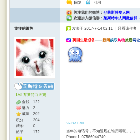
回复
引用
关注我们的微博：
@莱斯特华人网
欢迎加入微信群：
莱斯特华人网微信群（
旋转的篱笆
发表于 2017-7-14 02:11
|
只看该作者
rBB
英国生活必备
——
新闻
娱乐
购物
旅游
网址
S
LV5.莱斯特白天鹅
金钱
122
魅力
2
威望
202
积分
204
精华
0
当年的电话号，不知道现在谁用着呢。。。
帖子
172
Phone1: 07586044740