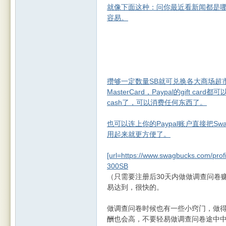
就像下面这种：问你最近看新闻都是
容易。
Leic
攒够一定数量SB就可兑换各大商场超市的gi
MasterCard，Paypal的gift car
cash了，可以消费任何东西了。
也可以连上你的Paypal账户直接把Swag
用起来就更方便了。
[url=https://www.swagbucks.
300SB
este
（只需要注册后30天内做做调查问卷赚到
易达到，很快的。
做调查问卷时候也有一些小窍门，做
酬也会高，不要轻易做调查问卷途中