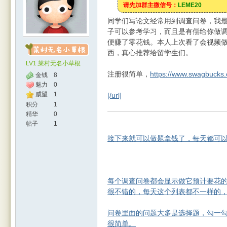
请先加群主微信号：
LEME20
同学们写论文经常用到调查问卷，我
子可以参考学习，而且是有偿给你做
便赚了零花钱。本人上次看了会视频
西，真心推荐给留学生们。
LV1.莱村无名小草根
注册很简单，
https://www.swagbucks.
金钱
8
魅力
0
威望
1
[/url]
人网
积分
1
精华
0
帖子
1
接下来就可以做题拿钱了，每天都可
每个调查问卷都会显示做它预计要花的
很不错的，每天这个列表都不一样的
|
问卷里面的问题大多是选择题，勾一
很简单。