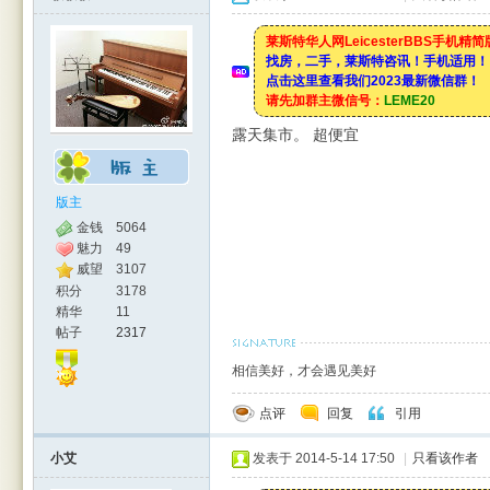
莱斯特华人网LeicesterBBS手机精
找房，二手，莱斯特咨讯！手机适用！
点击这里查看我们2023最新微信群！
请先加群主微信号：
LEME20
露天集市。 超便宜
版主
金钱
5064
魅力
49
威望
3107
积分
3178
精华
11
帖子
2317
相信美好，才会遇见美好
点评
回复
引用
小艾
发表于 2014-5-14 17:50
|
只看该作者