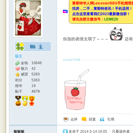
莱斯特华人网LeicesterBBS手机精
找房，二手，莱斯特咨讯！手机适用！
点击这里查看我们2023最新微信群！
请先加群主微信号：
LEME20
你加的表情太萌了～～～
还有
版主
金钱
10646
魅力
42
威望
5283
积分
5363
精华
19
帖子
4679
点评
回复
引用
敏敏敏
发表于 2014-5-14 16:05
|
只看该作者