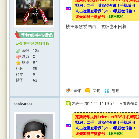
莱斯特华人网LeicesterBBS手机精
找房，二手，莱斯特咨讯！手机适用！
点击这里查看我们2023最新微信群！
请先加群主微信号：
LEME20
楼主果然爱画画。做饭也不闲着
LV3.莱村经典咖喱饭
金钱
135
魅力
2
威望
87
积分
89
精华
0
帖子
63
点评
回复
引用
godyangq
发表于 2014-11-14 19:57
|
只看该作者
莱斯特华人网LeicesterBBS手机精
找房，二手，莱斯特咨讯！手机适用！
点击这里查看我们2023最新微信群！
请先加群主微信号：
LEME20