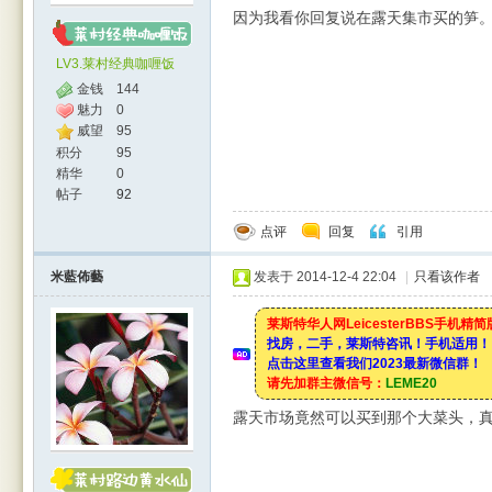
因为我看你回复说在露天集市买的笋
LV3.莱村经典咖喱饭
金钱
144
魅力
0
威望
95
积分
95
精华
0
帖子
92
点评
回复
引用
米藍佈藝
发表于 2014-12-4 22:04
|
只看该作者
莱斯特华人网LeicesterBBS手机精
找房，二手，莱斯特咨讯！手机适用！
点击这里查看我们2023最新微信群！
请先加群主微信号：
LEME20
露天市场竟然可以买到那个大菜头，真