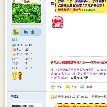
找房，二手，莱斯特咨讯！手机适用！
点击这里查看我们2023最新微信群！
请先加群主微信号：
LEME20
版主
金钱
6719
魅力
20
威望
3807
积分
3837
新闻娱乐购物旅游网址大全——国外生活必备
精华
5
帖子
3167
注：领免费东西不要抱太大的希望，samp
式email地址去注册，最好是用个另外的
不会误领就行。
查看打折小报
点评
回复
引用
昊霖Z
发表于 2014-10-27 16:13
|
只看该作者