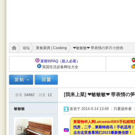
论坛
美食厨房 | Cooking
❤敏敏敏❤ 带表情の笋片小炒肉
莱斯特FAQ（新人必看）
英国生活必备网址大全
莱斯
›
›
›
[我来上菜]
❤敏敏敏❤ 带表情の
查看:
34882
|
回复:
12
敏敏敏
发表于 2014-5-14 13:49
|
只看该作者
|
莱斯特华人网LeicesterBBS手机精
找房，二手，莱斯特咨讯！手机适用！
点击这里查看我们2023最新微信群！
特华