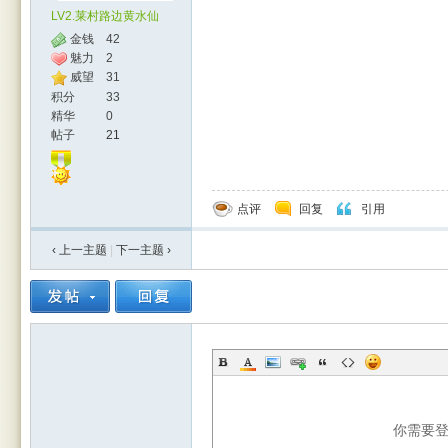
LV2.莱村路边黄水仙
金钱
42
魅力
2
威望
31
积分
33
精华
0
帖子
21
点评
回复
引用
‹ 上一主题
|
下一主题
›
你需要