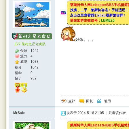
莱斯特华人网LeicesterBBS手机精
找房，二手，莱斯特咨讯！手机适用！
点击这里查看我们2023最新微信群！
请先加群主微信号：
LEME20
好饿。。。
LV7.莱村之星老虎队
金钱
1942
魅力
4
威望
1038
积分
1042
精华
0
帖子
982
点评
回复
引用
MrSale
发表于 2014-5-18 21:05
|
只看该作者
莱斯特华人网LeicesterBBS手机精