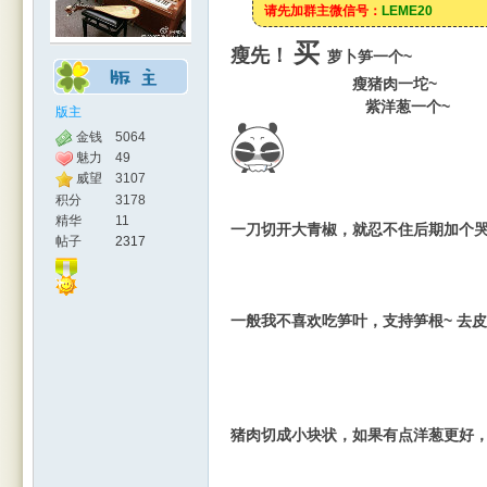
请先加群主微信号：
LEME20
买
瘦先！
萝卜笋一个~
大青
瘦猪肉一坨~
紫洋葱一个~
版主
金钱
5064
魅力
49
威望
3107
积分
3178
人网
精华
11
一刀切开大青椒，就忍不住后期加个哭
帖子
2317
一般我不喜欢吃笋叶，支持笋根~ 去
|
猪肉切成小块状，如果有点洋葱更好，