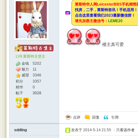
莱斯特华人网LeicesterBBS手机精
找房，二手，莱斯特咨讯！手机适用！
点击这里查看我们2023最新微信群！
请先加群主微信号：
LEME20
楼主真可爱
LV9.莱斯特古堡主
金钱
5202
魅力
11
威望
3346
积分
3357
精华
0
帖子
3028
点评
回复
引用
sddling
发表于 2014-5-14 21:55
|
只看该作者