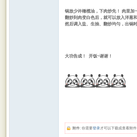
锅放少许橄榄油，下肉炒先！ 肉里加
翻炒到肉变白色后，就可以放入洋葱
然后调入盐、生抽、
翻炒均匀，出锅
Leic
大功告成！ 开饭~谢谢！
este
附件:
你需要
登录
才可以下载或查看附件