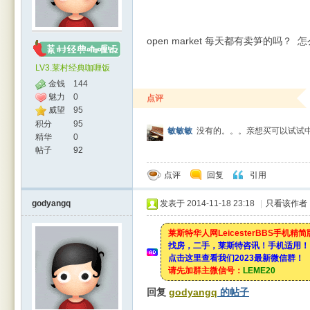
open market 每天都有卖笋的吗？
LV3.莱村经典咖喱饭
金钱
144
魅力
0
点评
威望
95
积分
95
敏敏敏
没有的。。。亲想买可以试试中
精华
0
帖子
92
点评
回复
引用
godyangq
发表于 2014-11-18 23:18
|
只看该作者
莱斯特华人网LeicesterBBS手机精
找房，二手，莱斯特咨讯！手机适用！
点击这里查看我们2023最新微信群！
请先加群主微信号：
LEME20
回复
godyangq
的帖子