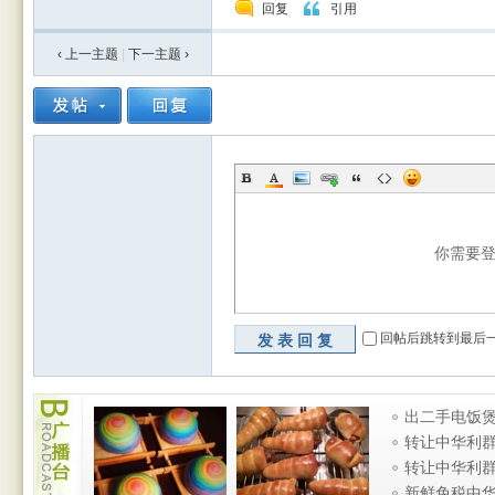
回复
引用
‹ 上一主题
|
下一主题
›
rBB
你需要
S
回帖后跳转到最后
发表回复
广
出二手电饭煲
播
烧水壶 厨房
转让中华利
台
条
转让中华利
条
新鲜免税中