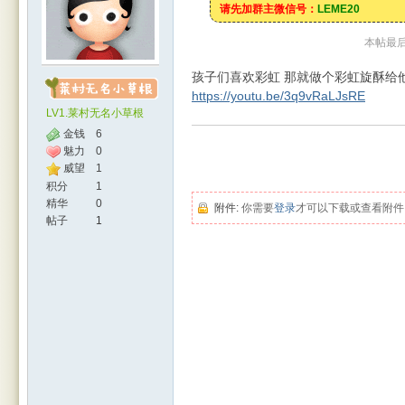
请先加群主微信号：
LEME20
本帖最后由 
孩子们喜欢彩虹 那就做个彩虹旋酥给
https://youtu.be/3q9vRaLJsRE
LV1.莱村无名小草根
金钱
6
魅力
0
威望
1
人网
积分
1
精华
0
附件:
你需要
登录
才可以下载或查看附件
帖子
1
|