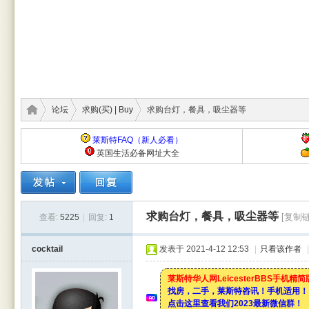
论坛
求购(买) | Buy
求购台灯，餐具，吸尘器等
莱斯特FAQ（新人必看）
英国生活必备网址大全
莱斯
›
›
›
求购台灯，餐具，吸尘器等
[复制链
查看:
5225
|
回复:
1
cocktail
发表于 2021-4-12 12:53
|
只看该作者
|
莱斯特华人网LeicesterBBS手机精
找房，二手，莱斯特咨讯！手机适用！
点击这里查看我们2023最新微信群！
特华