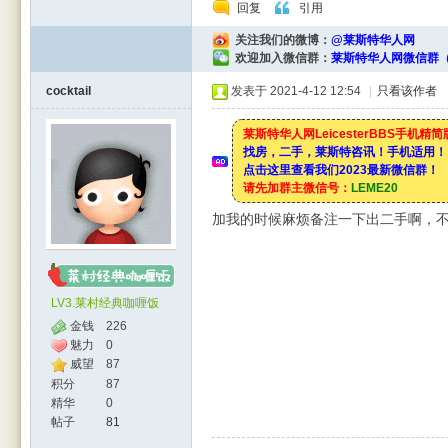
回复
引用
关注我们的微博：
@莱斯特华人网
欢迎加入微信群：
莱斯特华人网微信群（
cocktail
发表于 2021-4-12 12:54
|
只看该作者
rBB
莱斯特华人网LeicesterBBS手机精
找房，二手，莱斯特咨讯！手机适用！
点击这里查看我们2023最新微信群！
请先加群主微信号：
LEME20
加我的时候麻烦备注一下出二手啊，
S
LV3.莱村经典咖喱饭
金钱
226
魅力
0
威望
87
积分
87
精华
0
帖子
81