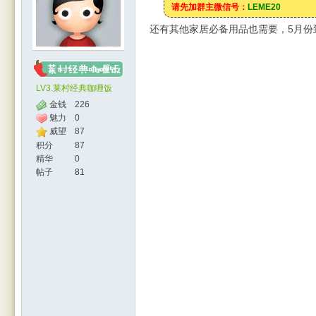
请先加群主微信号：
LEME20
还有其他家居必备用品也需要，5月份到莱斯
LV3.莱村经典咖喱饭
金钱
226
魅力
0
威望
87
人网
积分
87
精华
0
帖子
81
|