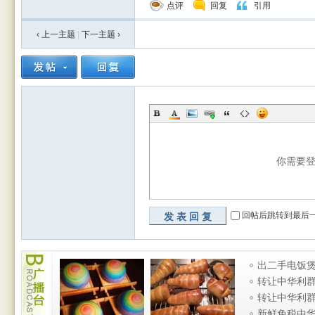
点评
回复
引用
‹ 上一主题
|
下一主题
›
你需要
回帖后跳转到最后
发表回复
广
出二手电饭煲
播
烧水壶 厨房
转让中华利
台
条
转让中华利
条
新鲜免税中