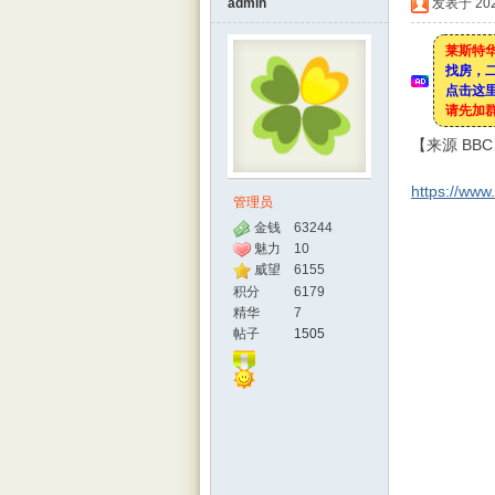
admin
发表于 2020
莱斯特华
找房，
点击这里
特华
请先加
【来源 BB
https://www
管理员
金钱
63244
魅力
10
威望
6155
积分
6179
精华
7
人网
帖子
1505