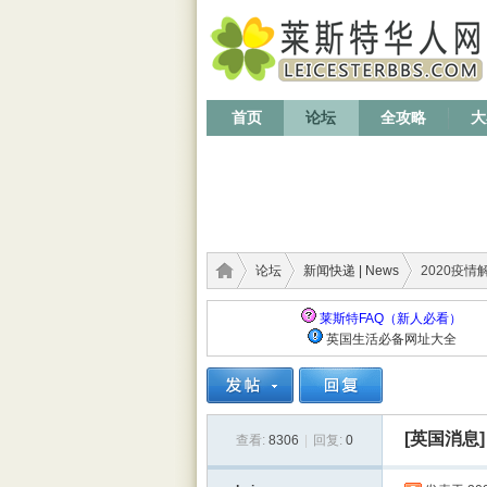
首页
论坛
全攻略
大
论坛
新闻快递 | News
2020疫情
莱斯特FAQ（新人必看）
英国生活必备网址大全
莱斯
›
›
›
[英国消息]
查看:
8306
|
回复:
0