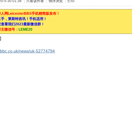
-5-30 01:38
|
只看该作者
|
倒序浏览
|
打印
人网LeicesterBBS手机精简版发布！
二手，莱斯特咨讯！手机适用！
查看我们2023最新微信群！
群主微信号：
LEME20
C】
.bbc.co.uk/news/uk-52774794