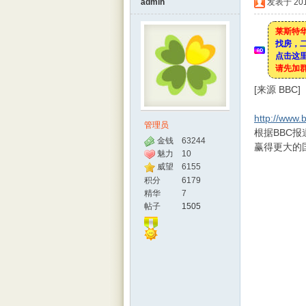
admin
发表于 2017
莱斯特华
找房，
点击这里
特华
请先加
[来源 BBC]
http://www.
管理员
根据BBC报道
金钱
63244
赢得更大的
魅力
10
威望
6155
积分
6179
精华
7
人网
帖子
1505