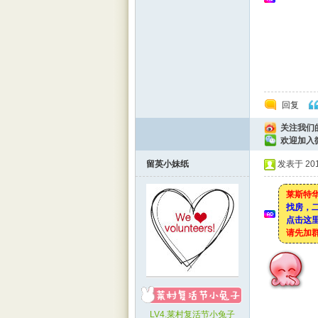
回复
关注我们
rBB
欢迎加入
留英小妹纸
发表于 2017
莱斯特华
找房，
点击这里
请先加
S
LV4.莱村复活节小兔子