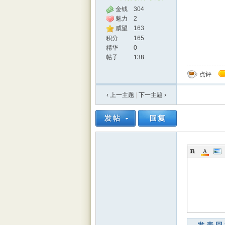
金钱
304
魅力
2
威望
163
积分
165
精华
0
帖子
138
点评
‹ 上一主题
|
下一主题
›