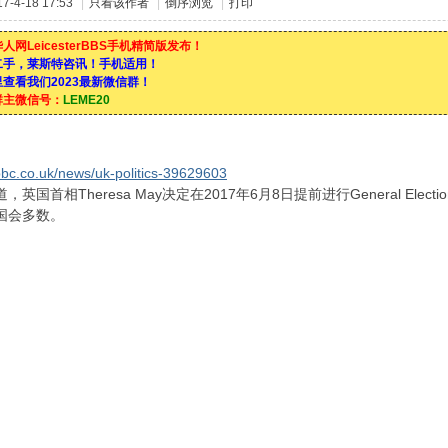
-4-18 17:53
|
只看该作者
|
倒序浏览
|
打印
人网LeicesterBBS手机精简版发布！
二手，莱斯特咨讯！手机适用！
查看我们2023最新微信群！
群主微信号：
LEME20
bbc.co.uk/news/uk-politics-39629603
，英国首相Theresa May决定在2017年6月8日提前进行General Elec
国会多数。