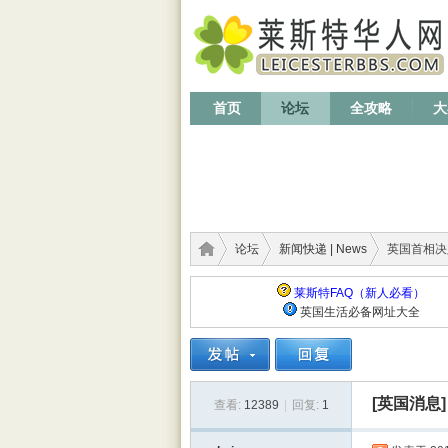
首页
论坛
全攻略
大
论坛
新闻快递 | News
英国首相决定
莱斯特FAQ（新人必看）
英国生活必备网址大全
莱斯
›
›
›
[英国消息]
查看:
12389
|
回复:
1