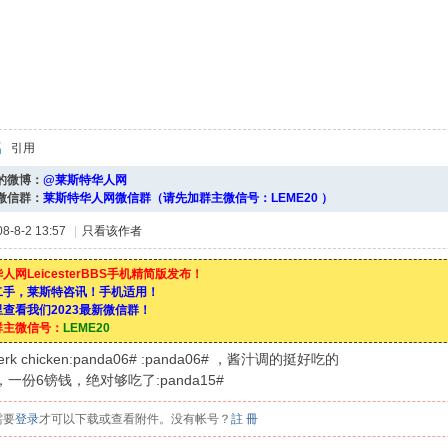
引用
的微博：
@莱斯特华人网
微信群：
莱斯特华人网微信群（请先加群主微信号：LEME20 ）
-8-2 13:57
|
只看该作者
人网LeicesterBBS手机精简版发布！
二手，莱斯特咨讯！手机适用！
查看我们2023最新微信群！
群主微信号：
LEME20
k chicken:panda06# :panda06# ，酱汁调的挺好吃的
一份6镑钱，绝对够吃了:panda15#
需要
登录
才可以下载或查看附件。没有帐号？
註 冊