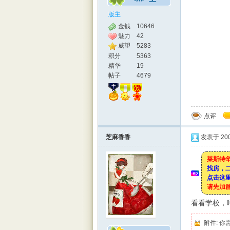
版主
金钱
10646
魅力
42
威望
5283
积分
5363
精华
19
帖子
4679
点评
芝麻香香
发表于 2008
莱斯特华
找房，
点击这里
请先加
看看学校，呵呵
附件:
你