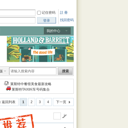
记住密码
註 冊
找回密码
登录
我的中心
版
搜索
莱斯特中餐馆美食最新攻略
莱斯特TAXI叫车号码集合
返回列表
1
2
3
4
下一页