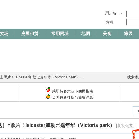
用户名
密码
卖场
房屋租赁
常用网址
地图
美食
家园
上照片！leicester加勒比嘉年华（Victoria park） ...
搜索本
莱斯特各大超市便民指南
英国最新打折与免费消息
边]
上照片！leicester加勒比嘉年华（Victoria park）
[复制链接]