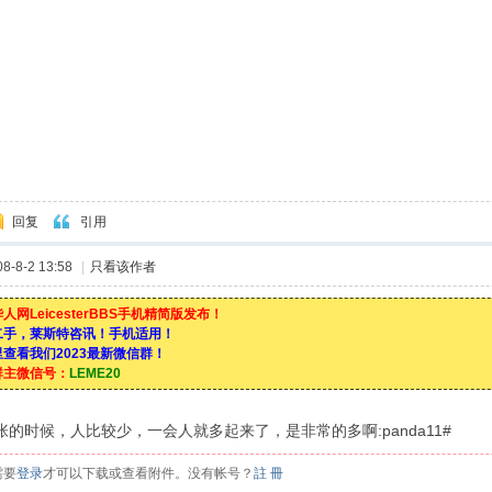
回复
引用
-8-2 13:58
|
只看该作者
人网LeicesterBBS手机精简版发布！
二手，莱斯特咨讯！手机适用！
查看我们2023最新微信群！
群主微信号：
LEME20
的时候，人比较少，一会人就多起来了，是非常的多啊:panda11#
需要
登录
才可以下载或查看附件。没有帐号？
註 冊