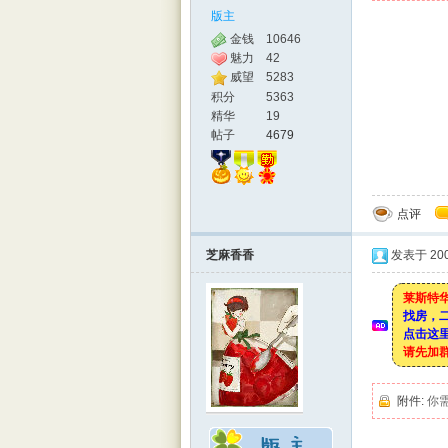
版主
金钱
10646
魅力
42
威望
5283
积分
5363
精华
19
帖子
4679
点评
芝麻香香
发表于 2008
莱斯特华
找房，
点击这里
请先加
附件:
你