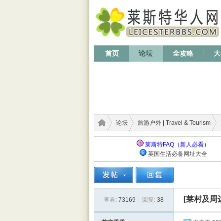
首页
论坛
全攻略
大
论坛
旅游户外 | Travel & Tourism
莱斯特FAQ（新人必看）
英国生活必备网址大全
莱斯
›
›
›
[莱村及周
查看:
73169
|
回复:
38