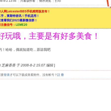
-8-2 13:56
|
只看该作者
|
倒序浏览
|
打印
人网LeicesterBBS手机精简版发布！
二手，莱斯特咨讯！手机适用！
查看我们2023最新微信群！
群主微信号：
LEME20
好玩哦，主要是有好多美食！
的！哈哈，偶就知道吃，原谅我吧
麻香香 于 2008-8-2 15:07 编辑
]
需要
登录
才可以下载或查看附件。没有帐号？
註 冊