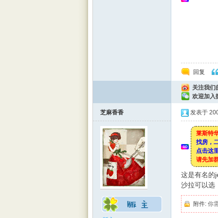
回复
关注我们
rBB
欢迎加入
芝麻香香
发表于 2008
莱斯特华
找房，
点击这里
请先加
这是有名的jer
沙拉可以选，
S
附件:
你