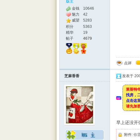
版主
金钱
10646
魅力
42
威望
5283
积分
5363
精华
19
帖子
4679
点评
芝麻香香
发表于 2008
莱斯特华
找房，
点击这里
请先加
早上还没开张
附件:
你