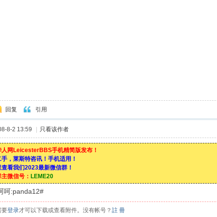
回复
引用
-8-2 13:59
|
只看该作者
人网LeicesterBBS手机精简版发布！
二手，莱斯特咨讯！手机适用！
查看我们2023最新微信群！
群主微信号：
LEME20
:panda12#
需要
登录
才可以下载或查看附件。没有帐号？
註 冊