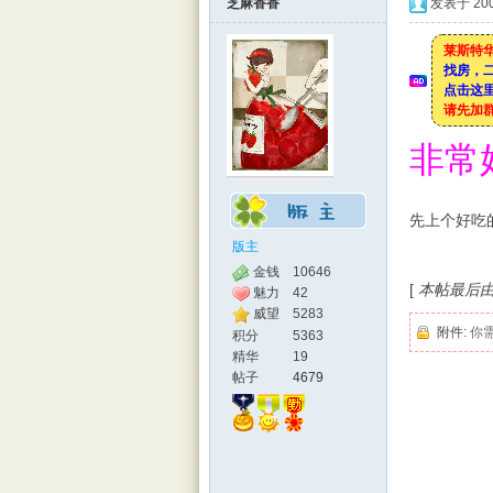
芝麻香香
发表于 2008
莱斯特华
找房，
点击这里
特华
请先加
非常
先上个好吃
版主
金钱
10646
[
本帖最后由 芝
魅力
42
人网
威望
5283
附件:
你
积分
5363
精华
19
帖子
4679