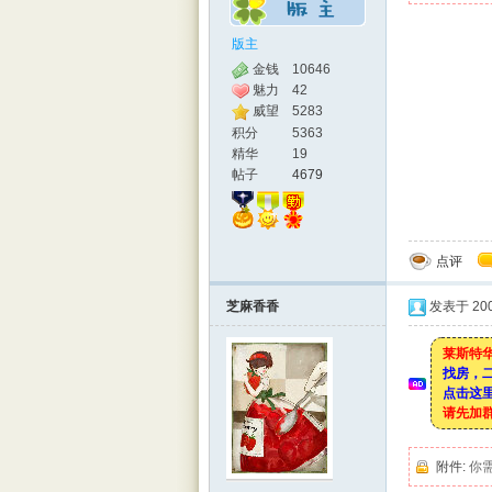
版主
金钱
10646
魅力
42
威望
5283
积分
5363
精华
19
帖子
4679
点评
芝麻香香
发表于 2008
莱斯特华
找房，
点击这里
请先加
附件:
你