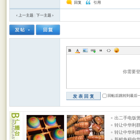
回复
引用
‹ 上一主题
|
下一主题
›
rBB
你需要
S
回帖后跳转到最后
发表回复
广
出二手电饭煲
播
烧水壶 厨房
转让中华利
台
条
转让中华利
条
新鲜免税中