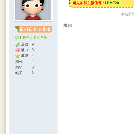
请先加群主微信号：
LEME20
本帖最后由
求购
LV1.莱村无名小草根
金钱
9
魅力
0
威望
4
人网
积分
4
精华
0
帖子
2
|