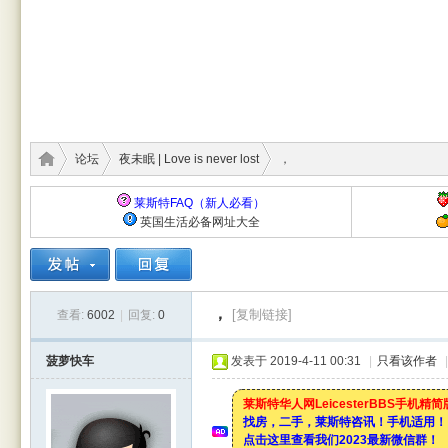
论坛
夜未眠 | Love is never lost
，
莱斯特FAQ（新人必看）
英国生活必备网址大全
莱斯
›
›
›
，
[复制链接]
查看:
6002
|
回复:
0
菠萝快车
发表于 2019-4-11 00:31
|
只看该作者
|
莱斯特华人网LeicesterBBS手机精
找房，二手，莱斯特咨讯！手机适用！
点击这里查看我们2023最新微信群！
特华