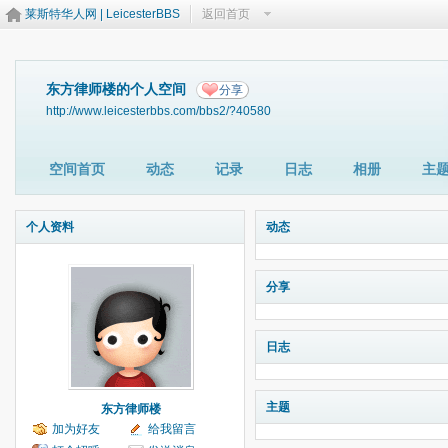
莱斯特华人网 | LeicesterBBS
返回首页
东方律师楼的个人空间
分享
http://www.leicesterbbs.com/bbs2/?40580
空间首页
动态
记录
日志
相册
主
个人资料
动态
分享
日志
主题
东方律师楼
加为好友
给我留言