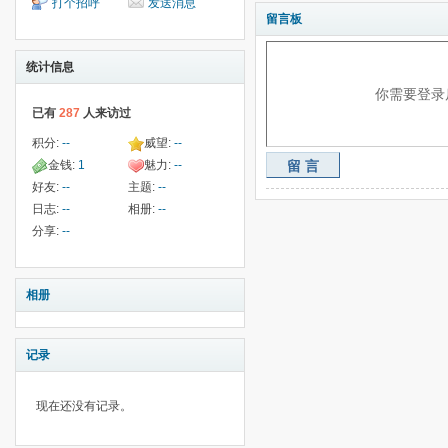
打个招呼
发送消息
留言板
统计信息
你需要登录
已有
287
人来访过
积分:
--
威望:
--
金钱:
1
魅力:
--
留言
好友:
--
主题:
--
日志:
--
相册:
--
分享:
--
相册
记录
现在还没有记录。