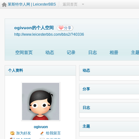
莱斯特华人网 | LeicesterBBS
返回首页
ogivuon的个人空间
分享
http://www.leicesterbbs.com/bbs2/?40336
空间首页
动态
记录
日志
相册
主
个人资料
动态
分享
日志
主题
ogivuon
加为好友
给我留言