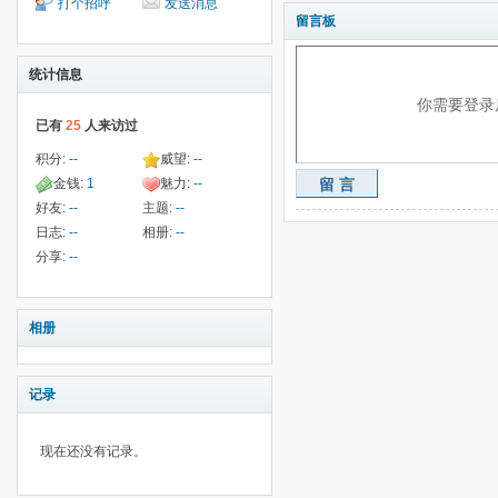
打个招呼
发送消息
留言板
统计信息
你需要登录
已有
25
人来访过
积分:
--
威望:
--
金钱:
1
魅力:
--
留言
好友:
--
主题:
--
日志:
--
相册:
--
分享:
--
相册
记录
现在还没有记录。