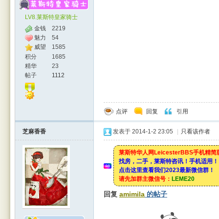
LV8.莱斯特皇家骑士
金钱
2219
魅力
54
威望
1585
积分
1685
精华
23
帖子
1112
点评
回复
引用
芝麻香香
发表于 2014-1-2 23:05
|
只看该作者
莱斯特华人网LeicesterBBS手机精
找房，二手，莱斯特咨讯！手机适用！
点击这里查看我们2023最新微信群！
请先加群主微信号：
LEME20
回复
amimila
的帖子