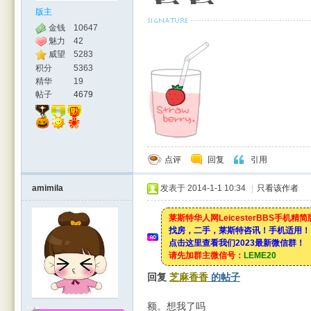
版主
金钱
10647
魅力
42
威望
5283
积分
5363
精华
19
帖子
4679
点评
回复
引用
amimila
发表于 2014-1-1 10:34
|
只看该作者
莱斯特华人网LeicesterBBS手机精
找房，二手，莱斯特咨讯！手机适用！
点击这里查看我们2023最新微信群！
请先加群主微信号：
LEME20
回复
芝麻香香
的帖子
额。想我了吗