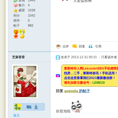
金钱
1943
大爱荔枝啊
魅力
4
威望
1038
积分
1042
精华
0
帖子
982
点评
回复
引用
芝麻香香
发表于 2013-12-31 00:31
|
只看该作者
莱斯特华人网LeicesterBBS手机精
找房，二手，莱斯特咨讯！手机适用！
点击这里查看我们2023最新微信群！
请先加群主微信号：
LEME20
回复
amimila
的帖子
你冒泡啦
版主