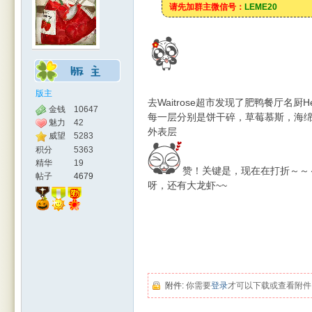
请先加群主微信号：
LEME20
版主
去Waitrose超市发现了肥鸭餐厅名厨
金钱
10647
每一层分别是饼干碎，草莓慕斯，海
魅力
42
外表层
人网
威望
5283
积分
5363
精华
19
赞！关键是，现在在打折～～～莱
帖子
4679
呀，还有大龙虾~~
|
附件:
你需要
登录
才可以下载或查看附件