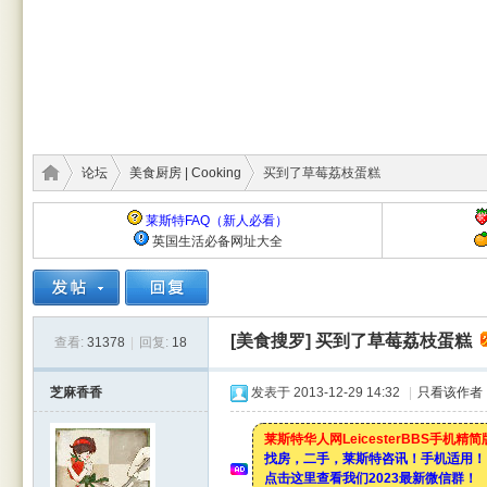
论坛
美食厨房 | Cooking
买到了草莓荔枝蛋糕
莱斯特FAQ（新人必看）
英国生活必备网址大全
莱斯
›
›
›
[美食搜罗]
买到了草莓荔枝蛋糕
查看:
31378
|
回复:
18
芝麻香香
发表于 2013-12-29 14:32
|
只看该作者
莱斯特华人网LeicesterBBS手机精
找房，二手，莱斯特咨讯！手机适用！
点击这里查看我们2023最新微信群！
特华