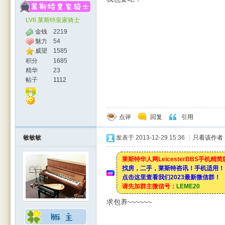
LV8.莱斯特皇家骑士
金钱
2219
魅力
54
威望
1585
积分
1685
精华
23
帖子
1112
点评
回复
引用
敏敏敏
发表于 2013-12-29 15:36
|
只看该作者
莱斯特华人网LeicesterBBS手机精
找房，二手，莱斯特咨讯！手机适用！
点击这里查看我们2023最新微信群！
请先加群主微信号：
LEME20
求包养~~~~~~