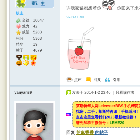
连我家猫都想着你
你回来了米
版主
金钱
10647
魅力
42
威望
5283
积分
5363
精华
19
帖子
4679
点评
回复
引用
yanyan89
发表于 2014-1-2 23:46
|
只看该作者
莱斯特华人网LeicesterBBS手机精
找房，二手，莱斯特咨讯！手机适用！
点击这里查看我们2023最新微信群！
请先加群主微信号：
LEME20
回复
芝麻香香
的帖子