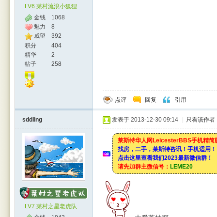
LV6.莱村流浪小狐狸
金钱
1068
魅力
8
威望
392
积分
404
精华
2
帖子
258
点评
回复
引用
sddling
发表于 2013-12-30 09:14
|
只看该作者
莱斯特华人网LeicesterBBS手机精
找房，二手，莱斯特咨讯！手机适用！
点击这里查看我们2023最新微信群！
请先加群主微信号：
LEME20
LV7.莱村之星老虎队