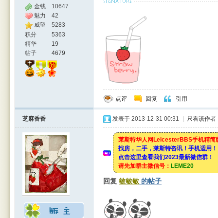
金钱
10647
魅力
42
威望
5283
积分
5363
精华
19
帖子
4679
点评
回复
引用
芝麻香香
发表于 2013-12-31 00:31
|
只看该作者
莱斯特华人网LeicesterBBS手机精
找房，二手，莱斯特咨讯！手机适用！
点击这里查看我们2023最新微信群！
请先加群主微信号：
LEME20
回复
敏敏敏
的帖子