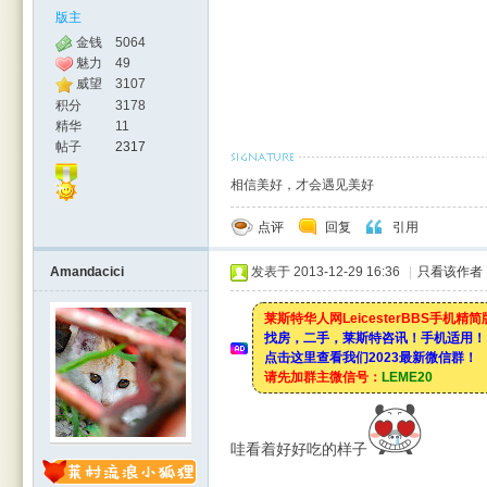
版主
金钱
5064
魅力
49
威望
3107
积分
3178
精华
11
帖子
2317
相信美好，才会遇见美好
点评
回复
引用
Amandacici
发表于 2013-12-29 16:36
|
只看该作者
莱斯特华人网LeicesterBBS手机精
找房，二手，莱斯特咨讯！手机适用！
点击这里查看我们2023最新微信群！
请先加群主微信号：
LEME20
哇看着好好吃的样子