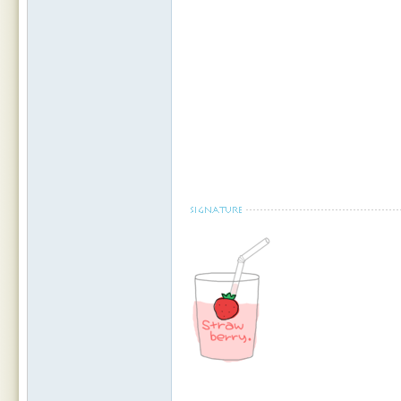
Leic
este