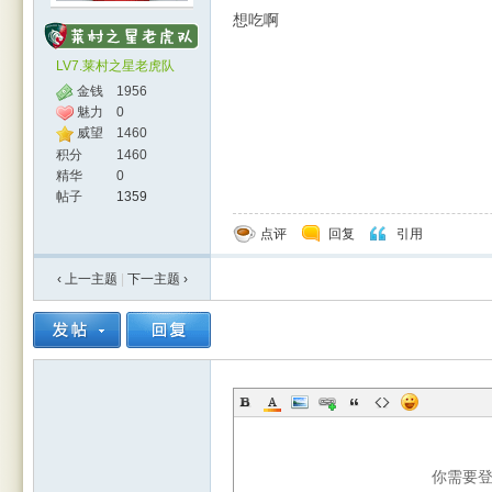
想吃啊
LV7.莱村之星老虎队
金钱
1956
魅力
0
威望
1460
积分
1460
精华
0
帖子
1359
点评
回复
引用
‹ 上一主题
|
下一主题
›
你需要