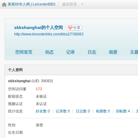
莱斯特华人网 | LeicesterBBS
返回首页
skkshanghai的个人空间
分享
http://www.leicesterbbs.com/bbs2/?39083
空间首页
动态
记录
日志
相册
主
个人资料
skkshanghai
(UID: 39083)
空间访问量
172
邮箱状态
未验证
视频认证
未认证
统计信息
好友数 0
|
记录数 0
|
日志数 0
|
相册数 0
|
回帖数 4
|
性别
保密
出生日期