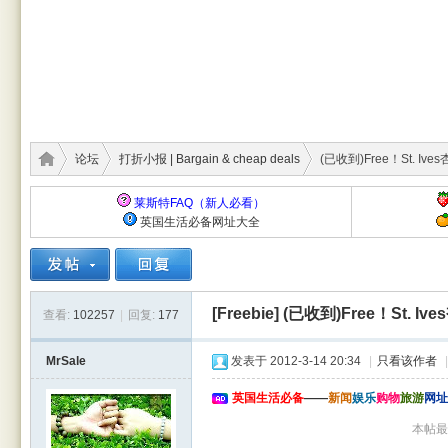
论坛
打折小报 | Bargain & cheap deals
(已收到)Free！St. Ive
莱斯特FAQ（新人必看）
英国生活必备网址大全
莱斯
›
›
›
[Freebie]
(已收到)Free！St. I
查看:
102257
|
回复:
177
MrSale
发表于 2012-3-14 20:34
|
只看该作者
|
英国生活必备
——
新闻
娱乐
购物
旅游
网址
本帖最后
特华