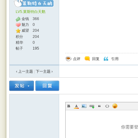
LV5.莱斯特白天鹅
金钱
366
魅力
0
威望
204
积分
204
精华
0
帖子
195
点评
回复
引用
‹ 上一主题
|
下一主题
›
你需要