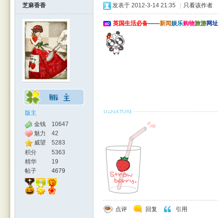
芝麻香香
发表于 2012-3-14 21:35
|
只看该作者
英国生活必备
——
新闻
娱乐
购物
旅游
网址
版主
金钱
10647
魅力
42
威望
5283
积分
5363
精华
19
帖子
4679
点评
回复
引用