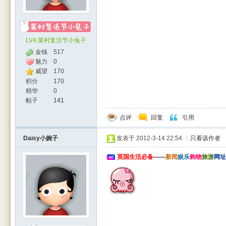
LV4.莱村复活节小兔子
金钱
517
魅力
0
威望
170
积分
170
精华
0
帖子
141
点评
回复
引用
Daisy小婉子
发表于 2012-3-14 22:54
|
只看该作者
英国生活必备
——
新闻
娱乐
购物
旅游
网址