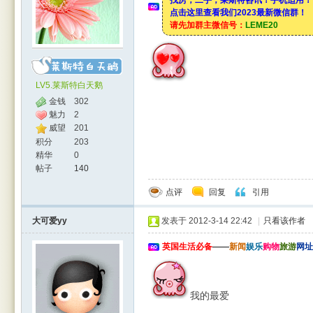
找房，二手，莱斯特咨讯！手机适用！
点击这里查看我们2023最新微信群！
请先加群主微信号：
LEME20
LV5.莱斯特白天鹅
金钱
302
魅力
2
威望
201
积分
203
精华
0
帖子
140
点评
回复
引用
大可爱yy
发表于 2012-3-14 22:42
|
只看该作者
英国生活必备
——
新闻
娱乐
购物
旅游
网址
我的最爱