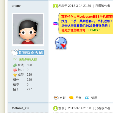
crispy
发表于 2012-3-14 21:39
|
只看该作者
莱斯特华人网LeicesterBBS手机精
找房，二手，莱斯特咨讯！手机适用！
点击这里查看我们2023最新微信群！
请先加群主微信号：
LEME20
LV5.莱斯特白天鹅
金钱
508
魅力
0
威望
229
积分
229
精华
0
帖子
227
点评
回复
引用
stefanie_cui
发表于 2012-3-14 21:58
|
只看该作者