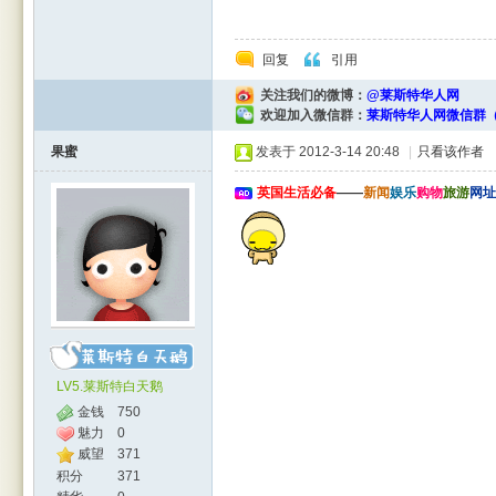
回复
引用
关注我们的微博：
@莱斯特华人网
rBB
欢迎加入微信群：
莱斯特华人网微信群（
果蜜
发表于 2012-3-14 20:48
|
只看该作者
英国生活必备
——
新闻
娱乐
购物
旅游
网址
S
LV5.莱斯特白天鹅
金钱
750
魅力
0
威望
371
积分
371