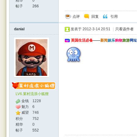
精华
0
帖子
266
点评
回复
引用
danial
发表于 2012-3-14 20:51
|
只看该作者
英国生活必备
——
新闻
娱乐
购物
旅游
网址
LV6.莱村流浪小狐狸
金钱
1228
魅力
6
威望
746
积分
752
精华
0
帖子
552