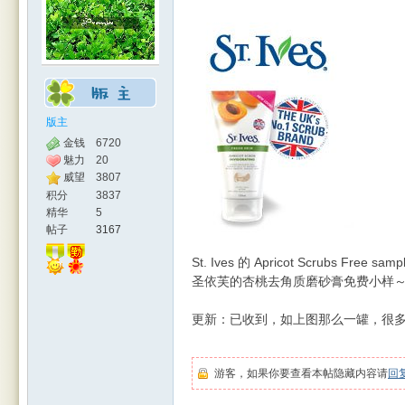
版主
金钱
6720
魅力
20
人网
威望
3807
积分
3837
精华
5
帖子
3167
St. Ives 的 Apricot Scrubs Free samp
圣依芙的杏桃去角质磨砂膏免费小样
更新：已收到，如上图那么一罐，很
|
游客，如果你要查看本帖隐藏内容请
回