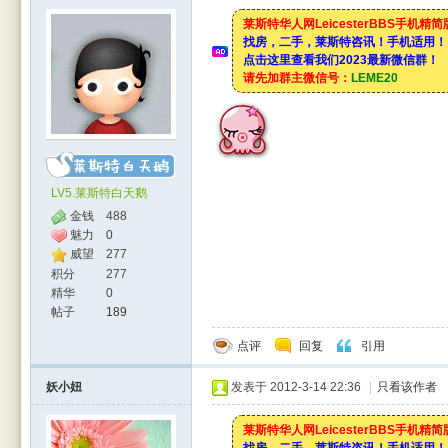
莱斯特华人网LeicesterBBS手机精
找房，二手，莱斯特咨讯！手机适用！
点击这里查看我们2023最新微信群！
请先加群主微信号：
LEME20
LV5.莱斯特白天鹅
金钱
488
魅力
0
威望
277
积分
277
精华
0
帖子
189
点评
回复
引用
妖小妞
发表于 2012-3-14 22:36
|
只看该作者
莱斯特华人网LeicesterBBS手机精