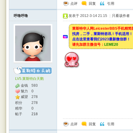
点评
回复
引用
呼噜呼噜
发表于 2012-3-14 21:15
|
只看该作者
莱斯特华人网LeicesterBBS手机精
找房，二手，莱斯特咨讯！手机适用！
点击这里查看我们2023最新微信群！
请先加群主微信号：
LEME20
LV5.莱斯特白天鹅
金钱
593
魅力
0
威望
278
积分
278
精华
0
帖子
218
点评
回复
引用